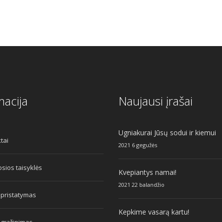
macija
Naujausi įrašai
Ugniakurai Jūsų sodui ir kiemui
tai
2021 6 gegužės
sios taisyklės
Kvepiantys namai!
2021 22 balandžio
 pristatymas
Kepkime vasarą kartu!
 grąžinimas