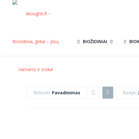
BIOŽIDINIAI
BIO
Rūšiuoti:
Pavadinimas
Rodyti:
KEPSNINĖ
KEPSNINĖ
AKCIJA!
VENUS
MORETTI