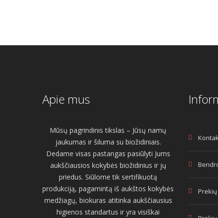
Apie mus
Infor
Mūsų pagrindinis tikslas – Jūsų namų
Kontak
jaukumas ir šiluma su biožidiniais.
Dedame visas pastangas pasiūlyti Jums
Bendro
aukščiausios kokybės biožidinius ir jų
priedus. Siūlome tik sertifikuotą
produkciją, pagamintą iš aukštos kokybės
Prekių
medžiagų, biokuras atitinka aukščiausius
higienos standartus ir yra visiškai
Prekių