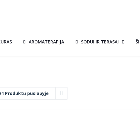
KURAS
AROMATERAPIJA
SODUI IR TERASAI
Š
24 Produktų puslapyje
KEPSNINĖ
AKCIJA!
KORNEL