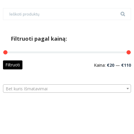
Filtruoti pagal kainą:
M
M
Filtruoti
Kaina:
€20
—
€110
k
k
Bet kuris Išmatavimai