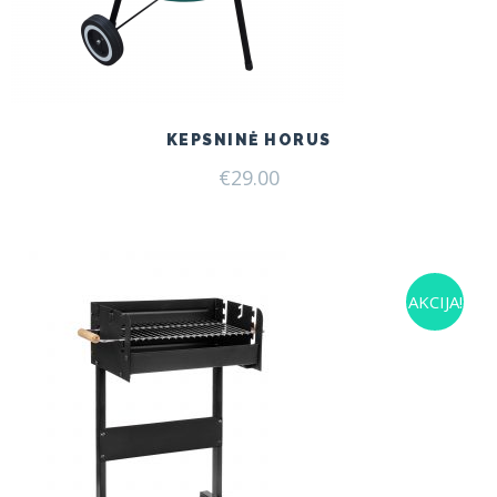
KEPSNINĖ HORUS
€
29.00
AKCIJA!