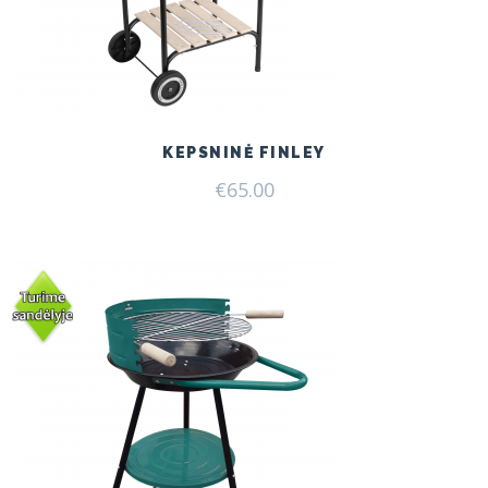
KEPSNINĖ FINLEY
€
65.00