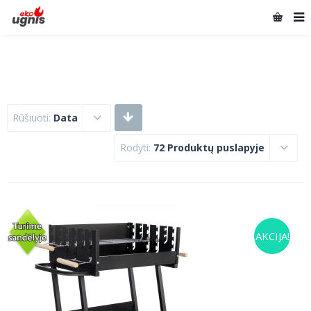
Rūšiuoti:
Data
Rodyti:
72 Produktų puslapyje
AKCIJA!