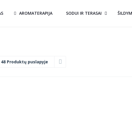
AS
AROMATERAPIJA
SODUI IR TERASAI
ŠILDY
:
48 Produktų puslapyje
KEPSNINĖ
A!
HORUS
al
Current
€
29.00
price
is:
.
€49.00.