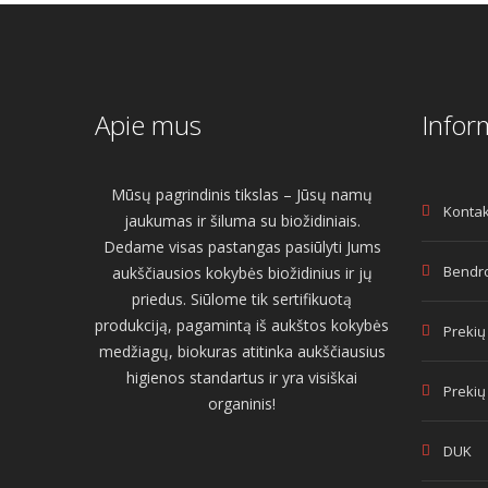
Apie mus
Infor
Mūsų pagrindinis tikslas – Jūsų namų
Kontak
jaukumas ir šiluma su biožidiniais.
Dedame visas pastangas pasiūlyti Jums
Bendro
aukščiausios kokybės biožidinius ir jų
priedus. Siūlome tik sertifikuotą
produkciją, pagamintą iš aukštos kokybės
Prekių
medžiagų, biokuras atitinka aukščiausius
higienos standartus ir yra visiškai
Prekių
organinis!
DUK