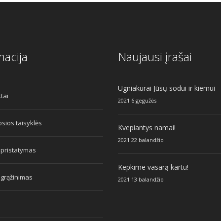
macija
Naujausi įrašai
Ugniakurai Jūsų sodui ir kiemui
tai
2021 6 gegužės
sios taisyklės
Kvepiantys namai!
2021 22 balandžio
 pristatymas
Kepkime vasarą kartu!
 grąžinimas
2021 13 balandžio