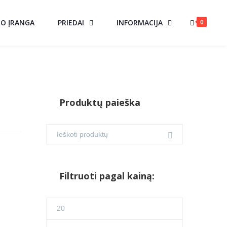
0
MO ĮRANGA
PRIEDAI
INFORMACIJA
Produktų paieška
Filtruoti pagal kainą:
Min
kaina
Maks