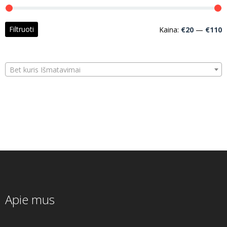
M
M
Filtruoti
Kaina:
€20
—
€110
k
k
Bet kuris Išmatavimai
Apie mus