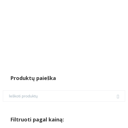
€128.00.
€110.00.
Produktų paieška
Filtruoti pagal kainą: