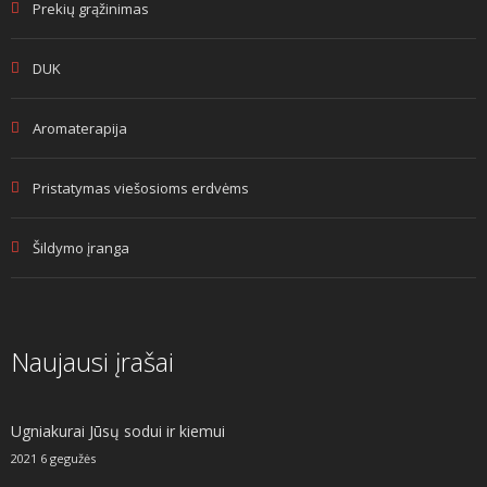
Prekių grąžinimas
DUK
Aromaterapija
Pristatymas viešosioms erdvėms
Šildymo įranga
Naujausi įrašai
Ugniakurai Jūsų sodui ir kiemui
2021 6 gegužės