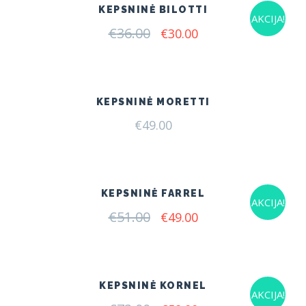
KEPSNINĖ BILOTTI
AKCIJA!
€
36.00
Original
Current
€
30.00
price
price
was:
is:
€36.00.
€30.00.
KEPSNINĖ MORETTI
€
49.00
KEPSNINĖ FARREL
AKCIJA!
€
51.00
Original
Current
€
49.00
price
price
was:
is:
€51.00.
€49.00.
KEPSNINĖ KORNEL
AKCIJA!