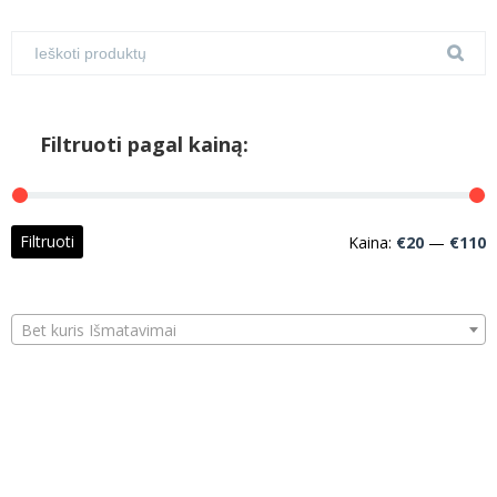
Filtruoti pagal kainą:
M
M
Filtruoti
Kaina:
€20
—
€110
k
k
Bet kuris Išmatavimai