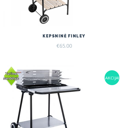
KEPSNINĖ FINLEY
€
65.00
AKCIJA!