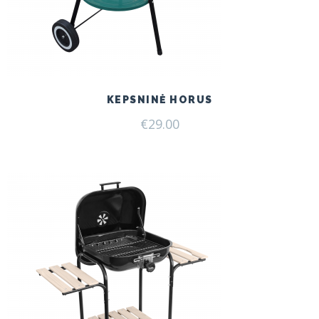
KEPSNINĖ HORUS
€
29.00