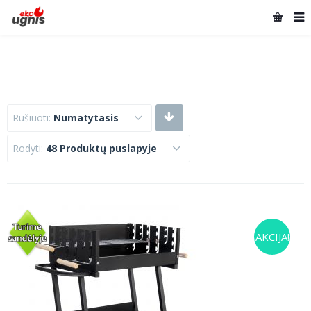
Rūšiuoti:
Numatytasis
Rodyti:
48 Produktų puslapyje
AKCIJA!