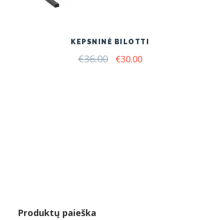
KEPSNINĖ BILOTTI
€
36.00
Original
Current
€
30.00
price
price
was:
is:
€36.00.
€30.00.
Produktų paieška