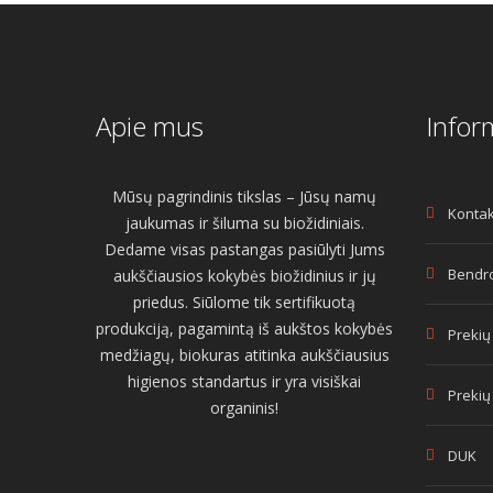
Apie mus
Infor
Mūsų pagrindinis tikslas – Jūsų namų
Kontak
jaukumas ir šiluma su biožidiniais.
Dedame visas pastangas pasiūlyti Jums
Bendro
aukščiausios kokybės biožidinius ir jų
priedus. Siūlome tik sertifikuotą
produkciją, pagamintą iš aukštos kokybės
Prekių
medžiagų, biokuras atitinka aukščiausius
higienos standartus ir yra visiškai
Prekių
organinis!
DUK