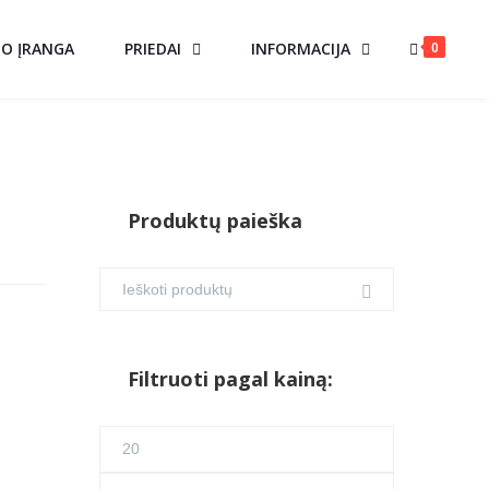
0
MO ĮRANGA
PRIEDAI
INFORMACIJA
Produktų paieška
Filtruoti pagal kainą:
Min
kaina
Maks