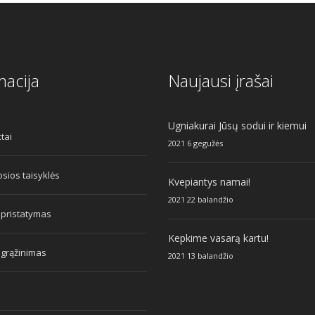
macija
Naujausi įrašai
Ugniakurai Jūsų sodui ir kiemui
tai
2021 6 gegužės
sios taisyklės
Kvepiantys namai!
2021 22 balandžio
 pristatymas
Kepkime vasarą kartu!
 grąžinimas
2021 13 balandžio