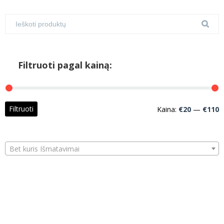
Filtruoti pagal kainą:
M
M
Filtruoti
Kaina:
€20
—
€110
k
k
Bet kuris Išmatavimai