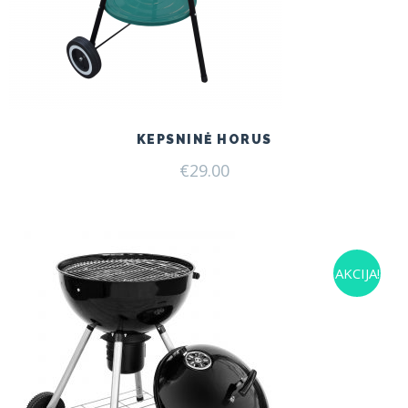
KEPSNINĖ HORUS
€
29.00
AKCIJA!