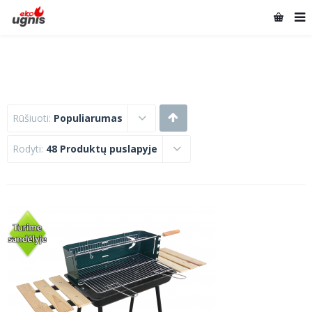
Rūšiuoti:
Populiarumas
Rodyti:
48 Produktų puslapyje