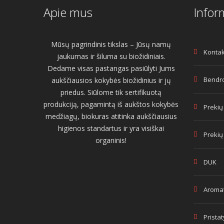
Apie mus
Infor
Mūsų pagrindinis tikslas – Jūsų namų
Kontak
jaukumas ir šiluma su biožidiniais.
Dedame visas pastangas pasiūlyti Jums
Bendro
aukščiausios kokybės biožidinius ir jų
priedus. Siūlome tik sertifikuotą
produkciją, pagamintą iš aukštos kokybės
Prekių
medžiagų, biokuras atitinka aukščiausius
higienos standartus ir yra visiškai
Prekių
organinis!
DUK
Aromat
Prista