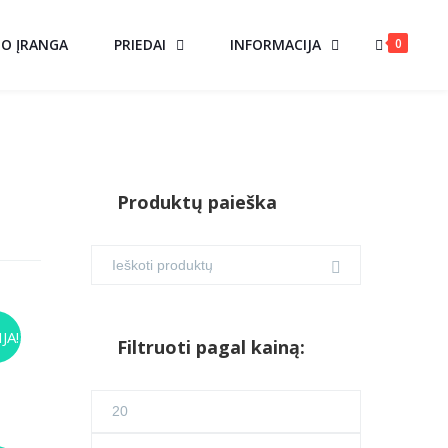
0
MO ĮRANGA
PRIEDAI
INFORMACIJA
Produktų paieška
JA!
Filtruoti pagal kainą:
rent
ce
Min
.00.
kaina
Maks