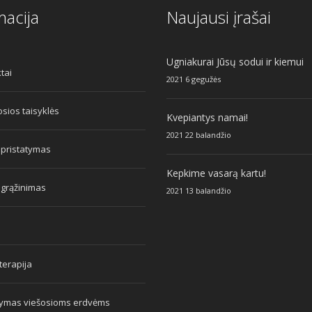
macija
Naujausi įrašai
Ugniakurai Jūsų sodui ir kiemui
tai
2021 6 gegužės
sios taisyklės
Kvepiantys namai!
2021 22 balandžio
 pristatymas
Kepkime vasarą kartu!
 grąžinimas
2021 13 balandžio
erapija
tymas viešosioms erdvėms