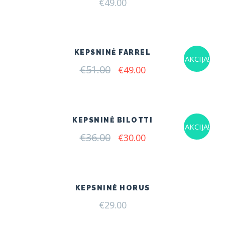
€
49.00
KEPSNINĖ FARREL
AKCIJA!
€
51.00
Original
Current
€
49.00
price
price
was:
is:
€51.00.
€49.00.
KEPSNINĖ BILOTTI
AKCIJA!
€
36.00
Original
Current
€
30.00
price
price
was:
is:
€36.00.
€30.00.
KEPSNINĖ HORUS
€
29.00