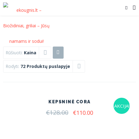
Rūšiuoti:
Kaina
Rodyti:
72 Produktų puslapyje
KEPSNINĖ CORA
AKCIJA!
€
128.00
Original
Current
€
110.00
price
price
was:
is:
€128.00.
€110.00.