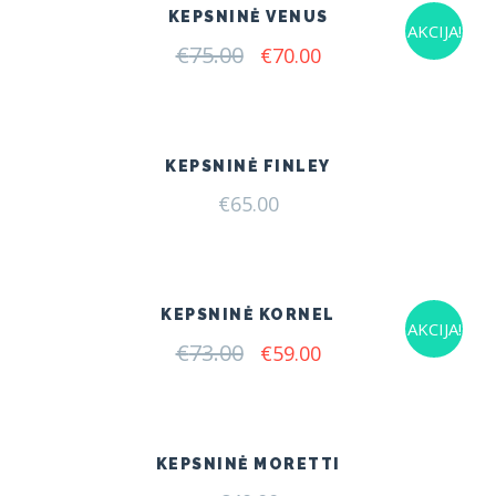
KEPSNINĖ VENUS
AKCIJA!
€
75.00
Original
Current
€
70.00
price
price
was:
is:
€75.00.
€70.00.
KEPSNINĖ FINLEY
€
65.00
KEPSNINĖ KORNEL
AKCIJA!
€
73.00
Original
Current
€
59.00
price
price
was:
is:
€73.00.
€59.00.
KEPSNINĖ MORETTI