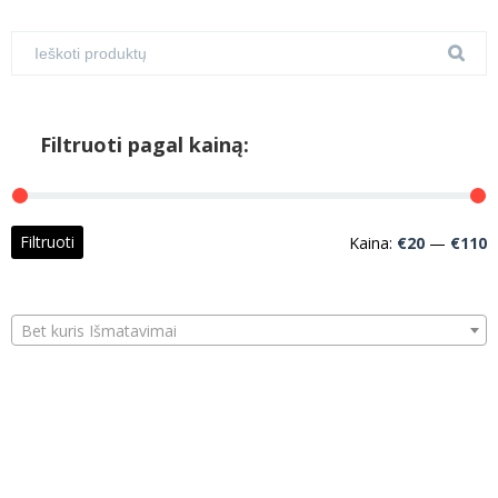
Filtruoti pagal kainą:
M
M
Filtruoti
Kaina:
€20
—
€110
k
k
Bet kuris Išmatavimai