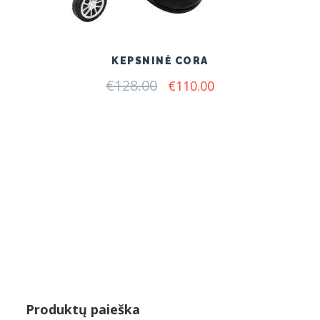
KEPSNINĖ CORA
€
128.00
Original
Current
€
110.00
price
price
was:
is:
€128.00.
€110.00.
Produktų paieška