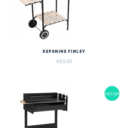
KEPSNINĖ FINLEY
€
65.00
AKCIJA!