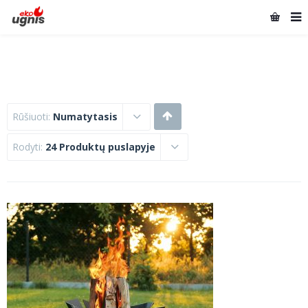
Rūšiuoti:
Numatytasis
Rodyti:
24 Produktų puslapyje