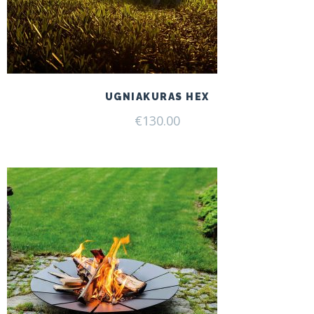
UGNIAKURAS HEX
€
130.00