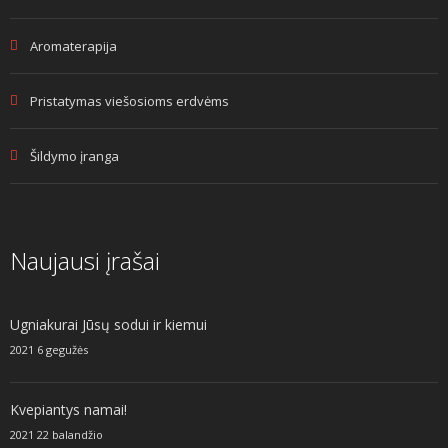
Aromaterapija
Pristatymas viešosioms erdvėms
Šildymo įranga
Naujausi įrašai
Ugniakurai Jūsų sodui ir kiemui
2021 6 gegužės
Kvepiantys namai!
2021 22 balandžio