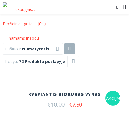
Rūšiuoti:
Numatytasis
Rodyti:
72 Produktų puslapyje
KVEPIANTIS BIOKURAS VYNAS
AKCIJA!
€
10.00
Original
Current
€
7.50
price
price
was:
is:
€10.00.
€7.50.