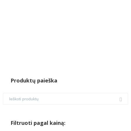
€7.00.
€6.50.
Produktų paieška
Filtruoti pagal kainą: