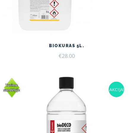
BIOKURAS 5L.
€
28.00
AKCIJA!