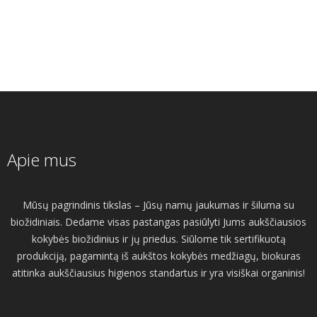
Apie mus
Mūsų pagrindinis tikslas – Jūsų namų jaukumas ir šiluma su
biožidiniais. Dedame visas pastangas pasiūlyti Jums aukščiausios
kokybės biožidinius ir jų priedus. Siūlome tik sertifikuotą
produkciją, pagamintą iš aukštos kokybės medžiagų, biokuras
atitinka aukščiausius higienos standartus ir yra visiškai organinis!