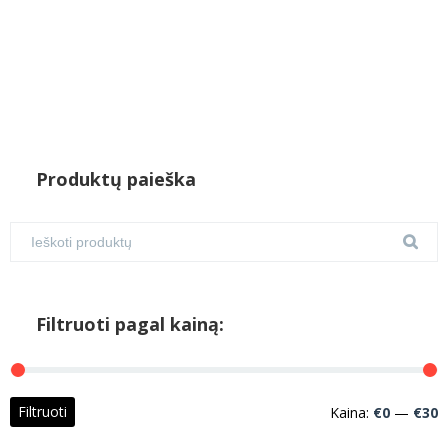
Produktų paieška
Filtruoti pagal kainą:
M
M
Filtruoti
Kaina:
€0
—
€30
k
k