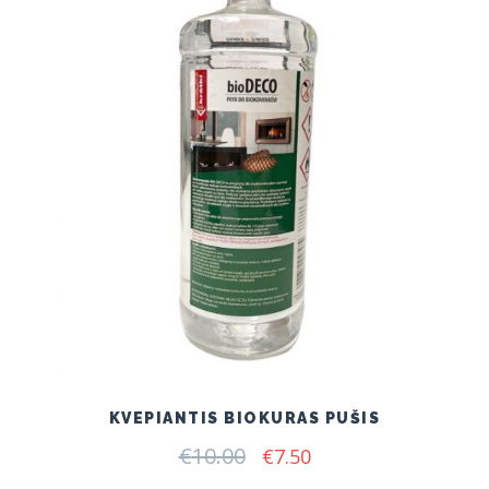
KVEPIANTIS BIOKURAS PUŠIS
€
10.00
Original
Current
€
7.50
price
price