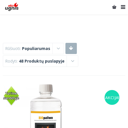
Rūšiuoti:
Populiarumas
Rodyti:
48 Produktų puslapyje
AKCIJA!