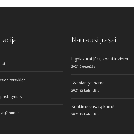
macija
Naujausi įrašai
Ugniakurai Jūsų sodui ir kiemui
tai
2021 6 gegužės
sios taisyklės
Kvepiantys namai!
2021 22 balandžio
 pristatymas
Kepkime vasarą kartu!
 grąžinimas
2021 13 balandžio