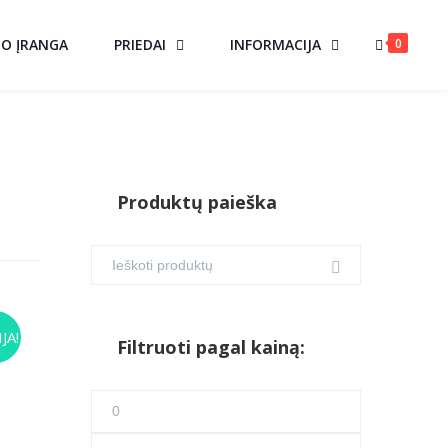
0
MO ĮRANGA
PRIEDAI
INFORMACIJA
Produktų paieška
S
JA!
Filtruoti pagal kainą:
rent
Min
ce
kaina
Maks