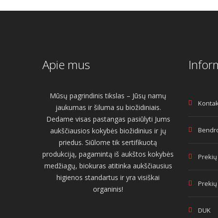
Apie mus
Infor
Mūsų pagrindinis tikslas – Jūsų namų
Kontak
jaukumas ir šiluma su biožidiniais.
Dedame visas pastangas pasiūlyti Jums
Bendro
aukščiausios kokybės biožidinius ir jų
priedus. Siūlome tik sertifikuotą
produkciją, pagamintą iš aukštos kokybės
Prekių
medžiagų, biokuras atitinka aukščiausius
higienos standartus ir yra visiškai
Prekių
organinis!
DUK