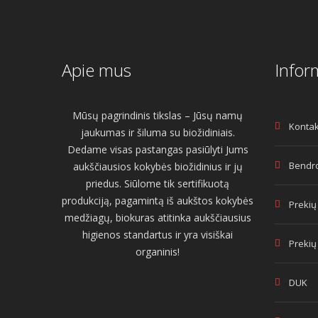
Apie mus
Infor
Mūsų pagrindinis tikslas – Jūsų namų
Kontak
jaukumas ir šiluma su biožidiniais.
Dedame visas pastangas pasiūlyti Jums
Bendro
aukščiausios kokybės biožidinius ir jų
priedus. Siūlome tik sertifikuotą
produkciją, pagamintą iš aukštos kokybės
Prekių
medžiagų, biokuras atitinka aukščiausius
higienos standartus ir yra visiškai
Prekių
organinis!
DUK