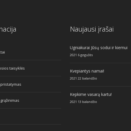
macija
Naujausi įrašai
Ugniakurai Jūsų sodui ir kiemui
tai
2021 6 gegužės
sios taisyklės
Kvepiantys namai!
2021 22 balandžio
 pristatymas
Kepkime vasarą kartu!
 grąžinimas
2021 13 balandžio