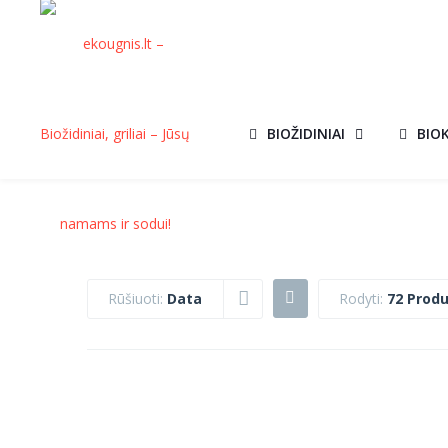
BIOŽIDINIAI
BIO
Rūšiuoti:
Data
Rodyti:
72 Produ
DEGIMO
BIOŽIDINYS BO
AKCIJ
MODULIS TÜV
JUODAS SU