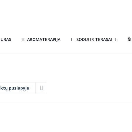
KURAS
AROMATERAPIJA
SODUI IR TERASAI
Š
ktų puslapyje
X
BIOŽIDINYS BOX
A!
AKCIJA!
BALTAS SU