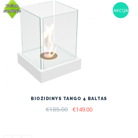
AKCIJA!
BIOŽIDINYS TANGO 4 BALTAS
€
185.00
Original
Current
€
149.00
price
price
was:
is:
€185.00.
€149.00.