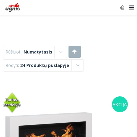
Rūšiuoti:
Numatytasis
Rodyti:
24 Produktų puslapyje
AKCIJA!