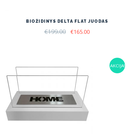
BIOŽIDINYS DELTA FLAT JUODAS
€
199.00
Original
Current
€
165.00
price
price
was:
is:
€199.00.
€165.00.
AKCIJA!