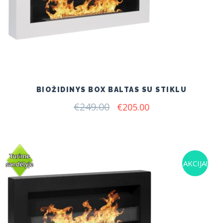
BIOŽIDINYS BOX BALTAS SU STIKLU
€
249.00
Original
Current
€
205.00
price
price
was:
is:
€249.00.
€205.00.
AKCIJA!