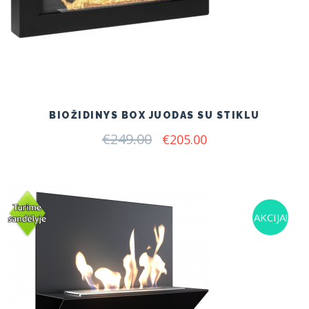
BIOŽIDINYS BOX JUODAS SU STIKLU
€
249.00
Original
Current
€
205.00
price
price
was:
is:
€249.00.
€205.00.
AKCIJA!