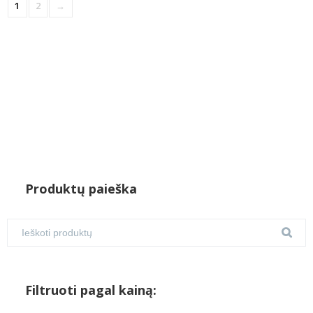
1
2
→
Produktų paieška
Filtruoti pagal kainą: