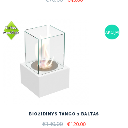
price
price
was:
is:
€70.00.
€45.00.
AKCIJA!
BIOŽIDINYS TANGO 1 BALTAS
€
140.00
Original
Current
€
120.00