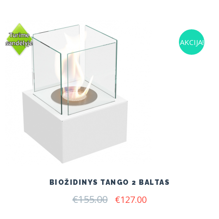
was:
is:
€140.00.
€120.00.
AKCIJA!
BIOŽIDINYS TANGO 2 BALTAS
€
155.00
Original
Current
€
127.00
price
price
was:
is: