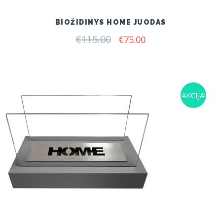
BIOŽIDINYS HOME JUODAS
€
115.00
Original
Current
€
75.00
price
price
was:
is:
€115.00.
€75.00.
AKCIJA!