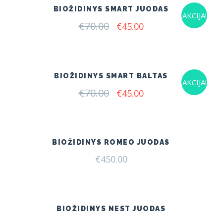
BIOŽIDINYS SMART JUODAS
AKCIJA!
€
70.00
Original
Current
€
45.00
price
price
was:
is:
€70.00.
€45.00.
BIOŽIDINYS SMART BALTAS
AKCIJA!
€
70.00
Original
Current
€
45.00
price
price
was:
is:
€70.00.
€45.00.
BIOŽIDINYS ROMEO JUODAS
€
450.00
BIOŽIDINYS NEST JUODAS