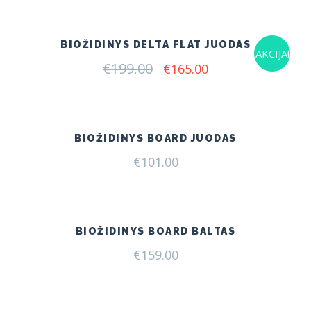
€115.00.
€75.00.
BIOŽIDINYS DELTA FLAT JUODAS
AKCIJA!
€
199.00
Original
Current
€
165.00
price
price
was:
is:
€199.00.
€165.00.
BIOŽIDINYS BOARD JUODAS
€
101.00
BIOŽIDINYS BOARD BALTAS
€
159.00