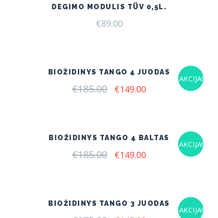
DEGIMO MODULIS TÜV 0,5L.
€
89.00
BIOŽIDINYS TANGO 4 JUODAS
AKCIJA!
€
185.00
Original
Current
€
149.00
price
price
was:
is:
€185.00.
€149.00.
BIOŽIDINYS TANGO 4 BALTAS
AKCIJA!
€
185.00
Original
Current
€
149.00
price
price
was:
is:
€185.00.
€149.00.
BIOŽIDINYS TANGO 3 JUODAS
AKCIJA!