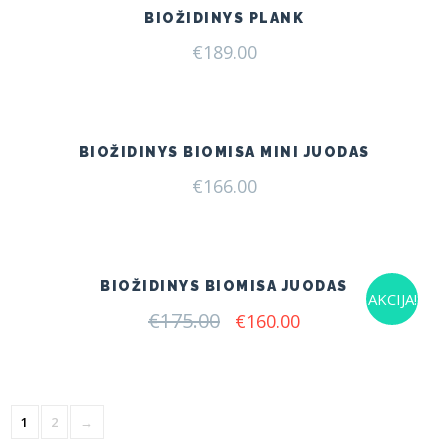
BIOŽIDINYS PLANK
€
189.00
BIOŽIDINYS BIOMISA MINI JUODAS
€
166.00
BIOŽIDINYS BIOMISA JUODAS
AKCIJA!
€
175.00
Original
Current
€
160.00
price
price
was:
is:
€175.00.
€160.00.
1
2
→