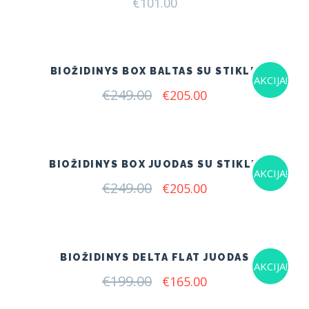
€
101.00
BIOŽIDINYS BOX BALTAS SU STIKLU
AKCIJA!
€
249.00
Original
Current
€
205.00
price
price
was:
is:
€249.00.
€205.00.
BIOŽIDINYS BOX JUODAS SU STIKLU
AKCIJA!
€
249.00
Original
Current
€
205.00
price
price
was:
is:
€249.00.
€205.00.
BIOŽIDINYS DELTA FLAT JUODAS
AKCIJA!
€
199.00
Original
Current
€
165.00
price
price
was:
is: