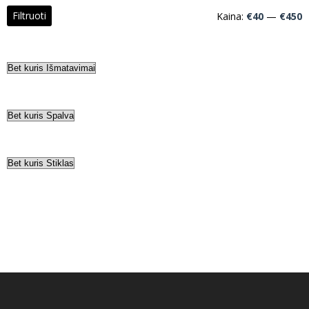
M
M
Filtruoti
Kaina:
€40
—
€450
k
k