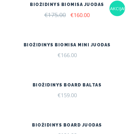
BIOŽIDINYS BIOMISA JUODAS
AKCIJA!
€
175.00
Original
Current
€
160.00
price
price
was:
is:
€175.00.
€160.00.
BIOŽIDINYS BIOMISA MINI JUODAS
€
166.00
BIOŽIDINYS BOARD BALTAS
€
159.00
BIOŽIDINYS BOARD JUODAS