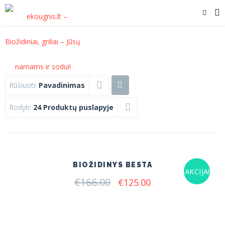
Rūšiuoti:
Pavadinimas
Rodyti:
24 Produktų puslapyje
BIOŽIDINYS BESTA
AKCIJA!
€
166.00
Original
Current
€
125.00
price
price
was:
is:
€166.00.
€125.00.