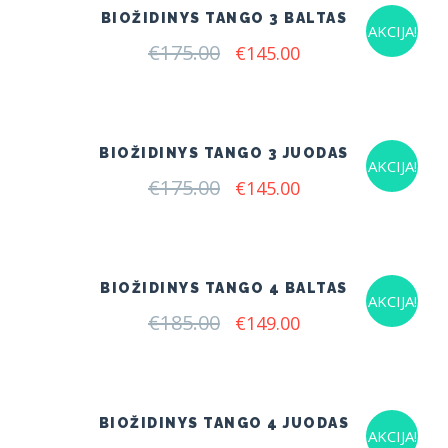
BIOŽIDINYS TANGO 3 BALTAS
AKCIJA!
€
175.00
Original
Current
€
145.00
price
price
was:
is:
€175.00.
€145.00.
BIOŽIDINYS TANGO 3 JUODAS
AKCIJA!
€
175.00
Original
Current
€
145.00
price
price
was:
is:
€175.00.
€145.00.
BIOŽIDINYS TANGO 4 BALTAS
AKCIJA!
€
185.00
Original
Current
€
149.00
price
price
was:
is:
€185.00.
€149.00.
BIOŽIDINYS TANGO 4 JUODAS
AKCIJA!