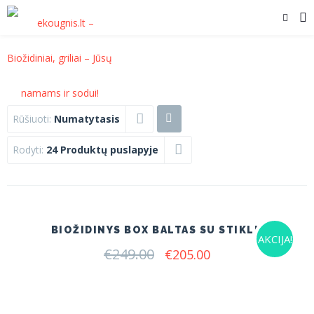
Rūšiuoti:
Numatytasis
Rodyti:
24 Produktų puslapyje
BIOŽIDINYS BOX BALTAS SU STIKLU
AKCIJA!
€
249.00
Original
Current
€
205.00
price
price
was:
is:
€249.00.
€205.00.