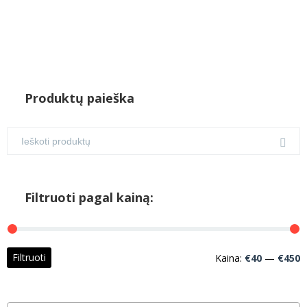
Produktų paieška
Filtruoti pagal kainą:
M
M
Filtruoti
Kaina:
€40
—
€450
k
k