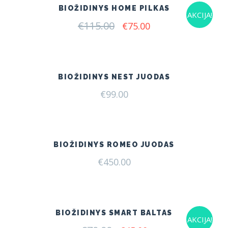
BIOŽIDINYS HOME PILKAS
AKCIJA!
€
115.00
Original
Current
€
75.00
price
price
was:
is:
€115.00.
€75.00.
BIOŽIDINYS NEST JUODAS
€
99.00
BIOŽIDINYS ROMEO JUODAS
€
450.00
BIOŽIDINYS SMART BALTAS
AKCIJA!