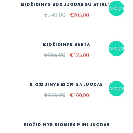
BIOŽIDINYS BOX JUODAS SU STIKLU
AKCIJA!
€
249.00
Original
Current
€
205.00
price
price
was:
is:
€249.00.
€205.00.
BIOŽIDINYS BESTA
AKCIJA!
€
166.00
Original
Current
€
125.00
price
price
was:
is:
€166.00.
€125.00.
BIOŽIDINYS BIOMISA JUODAS
AKCIJA!
€
175.00
Original
Current
€
160.00
price
price
was:
is:
€175.00.
€160.00.
BIOŽIDINYS BIOMISA MINI JUODAS