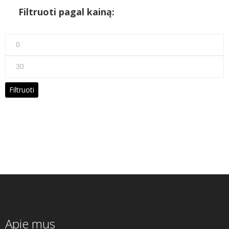
Filtruoti pagal kainą:
Min
kaina
Maks
kaina
Filtruoti
Apie mus