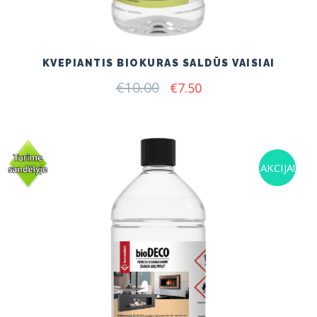
KVEPIANTIS BIOKURAS SALDŪS VAISIAI
€
10.00
Original
Current
€
7.50
price
price
was:
is:
€10.00.
€7.50.
AKCIJA!