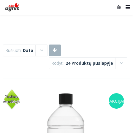
Rūšiuoti:
Data
Rodyti:
24 Produktų puslapyje
AKCIJA!