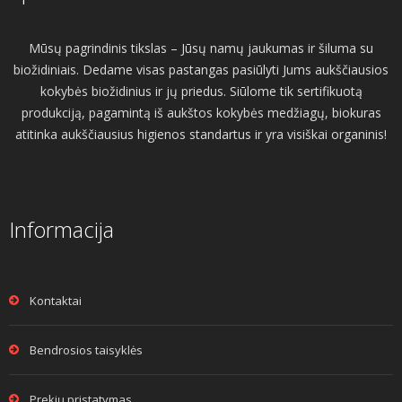
Mūsų pagrindinis tikslas – Jūsų namų jaukumas ir šiluma su
biožidiniais. Dedame visas pastangas pasiūlyti Jums aukščiausios
kokybės biožidinius ir jų priedus. Siūlome tik sertifikuotą
produkciją, pagamintą iš aukštos kokybės medžiagų, biokuras
atitinka aukščiausius higienos standartus ir yra visiškai organinis!
Informacija
Kontaktai
Bendrosios taisyklės
Prekių pristatymas