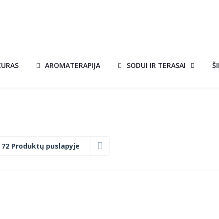
KURAS
AROMATERAPIJA
SODUI IR TERASAI
Š
:
72 Produktų puslapyje
BIOKURAS 5L.
A!
€
28.00