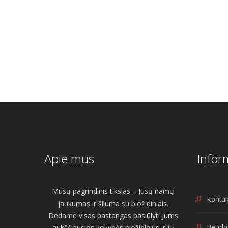
€
10.00
Original
Current
€
10.00
Origin
€
7.50
€
7.50
price
price
price
was:
is:
was:
i
€10.00.
€7.50.
€10.00
Apie mus
Infor
Mūsų pagrindinis tikslas – Jūsų namų
Kontak
jaukumas ir šiluma su biožidiniais.
Dedame visas pastangas pasiūlyti Jums
Bendro
aukščiausios kokybės biožidinius ir jų