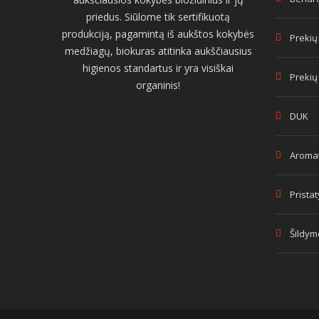
priedus. Siūlome tik sertifikuotą
produkciją, pagamintą iš aukštos kokybės
Prekių
medžiagų, biokuras atitinka aukščiausius
higienos standartus ir yra visiškai
Prekių
organinis!
DUK
Aromat
Prista
Šildym