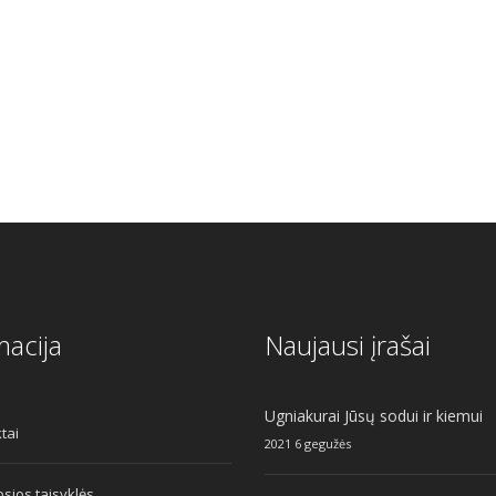
al
Current
price
s:
.
€7.50.
macija
Naujausi įrašai
Ugniakurai Jūsų sodui ir kiemui
tai
2021 6 gegužės
sios taisyklės