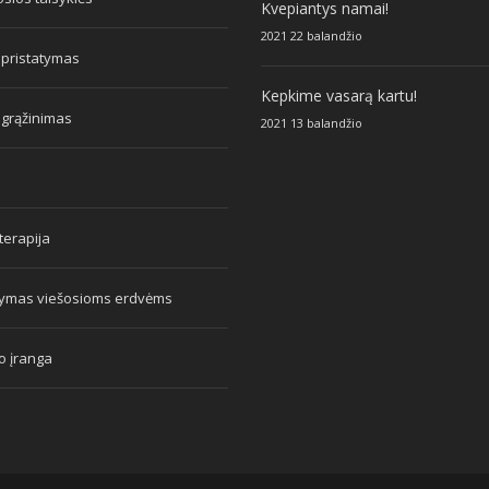
Kvepiantys namai!
2021 22 balandžio
 pristatymas
Kepkime vasarą kartu!
 grąžinimas
2021 13 balandžio
erapija
tymas viešosioms erdvėms
o įranga