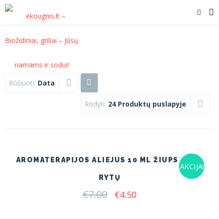
Rūšiuoti:
Data
Rodyti:
24 Produktų puslapyje
AROMATERAPIJOS ALIEJUS 10 ML ŽIUPSNELIS
AKCIJA!
RYTŲ
€
7.00
Original
Current
€
4.50
price
price
was:
is: