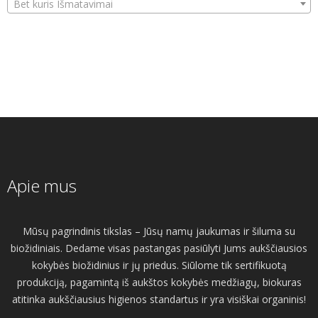
Bet kuris Išmatavimai
Apie mus
Mūsų pagrindinis tikslas – Jūsų namų jaukumas ir šiluma su
biožidiniais. Dedame visas pastangas pasiūlyti Jums aukščiausios
kokybės biožidinius ir jų priedus. Siūlome tik sertifikuotą
produkciją, pagamintą iš aukštos kokybės medžiagų, biokuras
atitinka aukščiausius higienos standartus ir yra visiškai organinis!