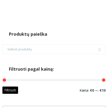
Produktų paieška
Filtruoti pagal kainą:
M
M
Filtruoti
Kaina:
€0
—
€10
k
k