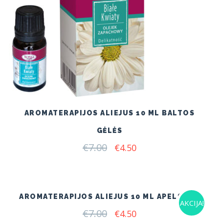
AROMATERAPIJOS ALIEJUS 10 ML BALTOS
GĖLĖS
€
7.00
Original
Current
€
4.50
price
price
was:
is:
€7.00.
€4.50.
AROMATERAPIJOS ALIEJUS 10 ML APELSINAI
AKCIJA!
€
7.00
Original
Current
€
4.50