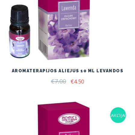
AROMATERAPIJOS ALIEJUS 10 ML LEVANDOS
€
7.00
Original
Current
€
4.50
price
price
was:
is:
€7.00.
€4.50.
AKCIJA!