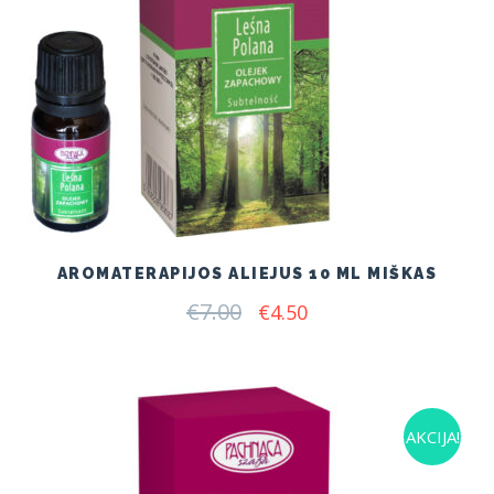
AROMATERAPIJOS ALIEJUS 10 ML MIŠKAS
€
7.00
Original
Current
€
4.50
price
price
was:
is:
€7.00.
€4.50.
AKCIJA!