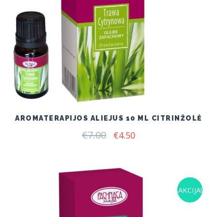
AROMATERAPIJOS ALIEJUS 10 ML CITRINŽOLĖ
€
7.00
Original
Current
€
4.50
price
price
was:
is:
€7.00.
€4.50.
AKCIJA!