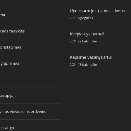
Ugniakurai Jūsų sodui ir kiemui
tai
2021 6 gegužės
sios taisyklės
Kvepiantys namai!
2021 22 balandžio
 pristatymas
Kepkime vasarą kartu!
 grąžinimas
2021 13 balandžio
erapija
tymas viešosioms erdvėms
o įranga