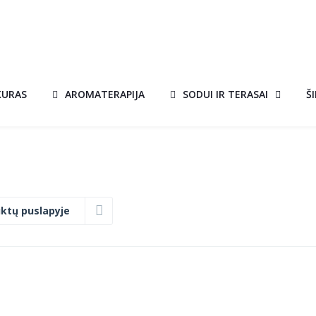
KURAS
AROMATERAPIJA
SODUI IR TERASAI
Š
ktų puslapyje
JOS
AROMATERAPIJOS
A!
AKCIJA!
L
ALIEJUS 10 ML