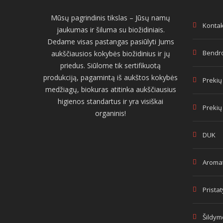
Mūsų pagrindinis tikslas – Jūsų namų
Kontak
jaukumas ir šiluma su biožidiniais.
Dedame visas pastangas pasiūlyti Jums
Bendro
aukščiausios kokybės biožidinius ir jų
priedus. Siūlome tik sertifikuotą
produkciją, pagamintą iš aukštos kokybės
Prekių
medžiagų, biokuras atitinka aukščiausius
higienos standartus ir yra visiškai
Prekių
organinis!
DUK
Aromat
Prista
Šildym