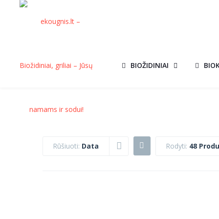
BIOŽIDINIAI
BIO
Rūšiuoti:
Data
Rodyti:
48 Produ
AROMATERAPIJOS
AROMATERAPI
AKCIJA!
AKCIJ
ALIEJUS 10 ML
ALIEJUS 10 M