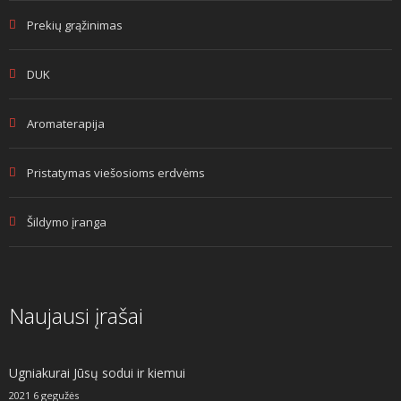
Prekių grąžinimas
DUK
Aromaterapija
Pristatymas viešosioms erdvėms
Šildymo įranga
Naujausi įrašai
Ugniakurai Jūsų sodui ir kiemui
2021 6 gegužės