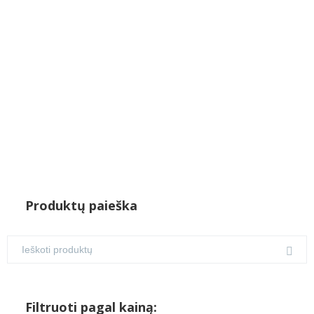
was:
is:
€7.00.
€4.50.
Produktų paieška
Filtruoti pagal kainą: