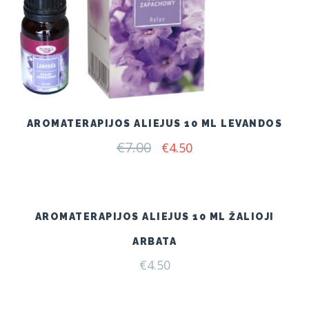
AROMATERAPIJOS ALIEJUS 10 ML LEVANDOS
€
7.00
Original
Current
€
4.50
price
price
was:
is:
€7.00.
€4.50.
AROMATERAPIJOS ALIEJUS 10 ML ŽALIOJI
ARBATA
€
4.50