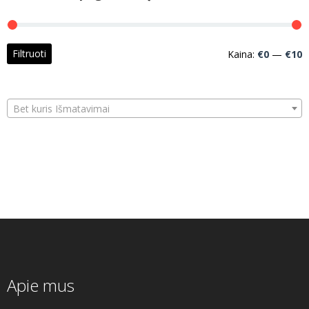
M
M
Filtruoti
Kaina:
€0
—
€10
k
k
Bet kuris Išmatavimai
Apie mus