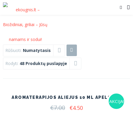
Rūšiuoti:
Numatytasis
Rodyti:
48 Produktų puslapyje
AROMATERAPIJOS ALIEJUS 10 ML APELSINAI
AKCIJA!
€
7.00
Original
Current
€
4.50
price
price
was:
is:
€7.00.
€4.50.