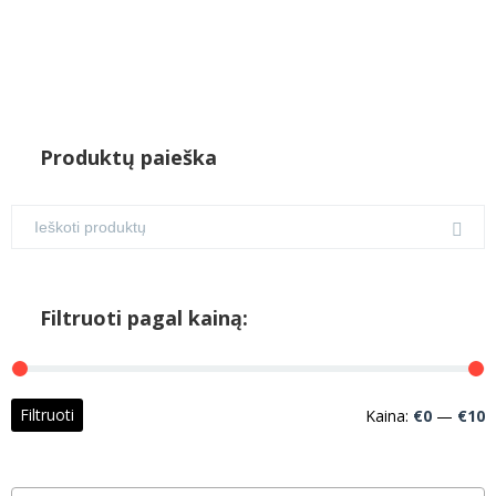
Produktų paieška
Filtruoti pagal kainą:
M
M
Filtruoti
Kaina:
€0
—
€10
k
k