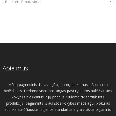
Bet kuris Išmatavimai
Apie mus
Mūsų pagrindinis tikslas – Jūsų namų jaukumas ir šiluma su
biožidiniais. Dedame visas pastangas pasiūlyti Jums aukščiausios
kokybės biožidinius ir jų priedus. Siūlome tik sertifikuotą
produkciją, pagamintą iš aukštos kokybės medžiagų, biokuras
atitinka aukščiausius higienos standartus ir yra visiškai organinis!