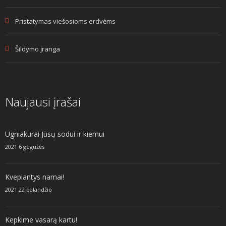
Pristatymas viešosioms erdvėms
Šildymo įranga
Naujausi įrašai
Ugniakurai Jūsų sodui ir kiemui
2021 6 gegužės
Kvepiantys namai!
2021 22 balandžio
Kepkime vasarą kartu!