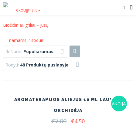
Rūšiuoti:
Populiarumas
Rodyti:
48 Produktų puslapyje
AROMATERAPIJOS ALIEJUS 10 ML LAUKINĖ
AKCIJA!
ORCHIDĖJA
€
7.00
Original
Current
€
4.50
price
price
was:
is: