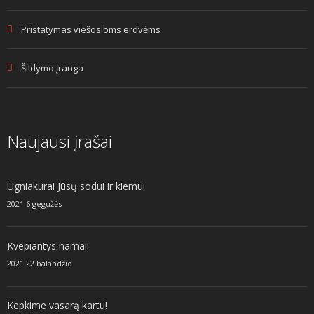
Pristatymas viešosioms erdvėms
Šildymo įranga
Naujausi įrašai
Ugniakurai Jūsų sodui ir kiemui
2021 6 gegužės
Kvepiantys namai!
2021 22 balandžio
Kepkime vasarą kartu!