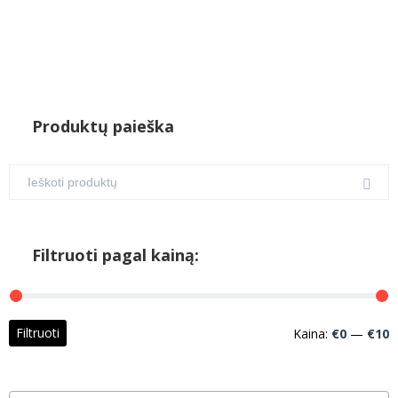
Produktų paieška
Filtruoti pagal kainą:
M
M
Filtruoti
Kaina:
€0
—
€10
k
k