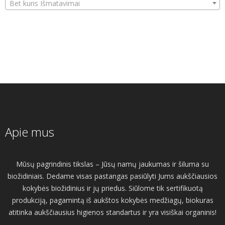
Bet kuris Išmatavimai
Apie mus
Mūsų pagrindinis tikslas – Jūsų namų jaukumas ir šiluma su
biožidiniais. Dedame visas pastangas pasiūlyti Jums aukščiausios
kokybės biožidinius ir jų priedus. Siūlome tik sertifikuotą
produkciją, pagamintą iš aukštos kokybės medžiagų, biokuras
atitinka aukščiausius higienos standartus ir yra visiškai organinis!