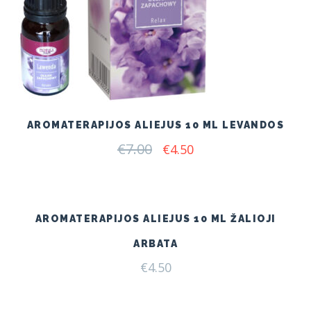
AROMATERAPIJOS ALIEJUS 10 ML LEVANDOS
€
7.00
Original
Current
€
4.50
price
price
was:
is:
€7.00.
€4.50.
AROMATERAPIJOS ALIEJUS 10 ML ŽALIOJI
ARBATA
€
4.50