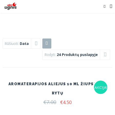
Rūšiuoti:
Data
Rodyti:
24 Produktų puslapyje
AROMATERAPIJOS ALIEJUS 10 ML ŽIUPSNELIS
AKCIJA!
RYTŲ
€
7.00
Original
Current
€
4.50
price
price
was:
is: