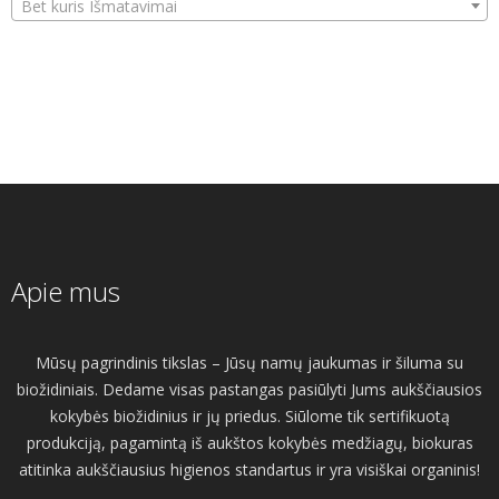
Bet kuris Išmatavimai
Apie mus
Mūsų pagrindinis tikslas – Jūsų namų jaukumas ir šiluma su
biožidiniais. Dedame visas pastangas pasiūlyti Jums aukščiausios
kokybės biožidinius ir jų priedus. Siūlome tik sertifikuotą
produkciją, pagamintą iš aukštos kokybės medžiagų, biokuras
atitinka aukščiausius higienos standartus ir yra visiškai organinis!