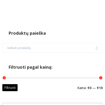
Produktų paieška
Filtruoti pagal kainą:
M
M
Filtruoti
Kaina:
€0
—
€10
k
k