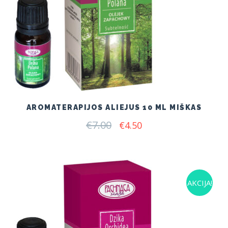
AROMATERAPIJOS ALIEJUS 10 ML MIŠKAS
€
7.00
Original
Current
€
4.50
price
price
was:
is:
€7.00.
€4.50.
AKCIJA!