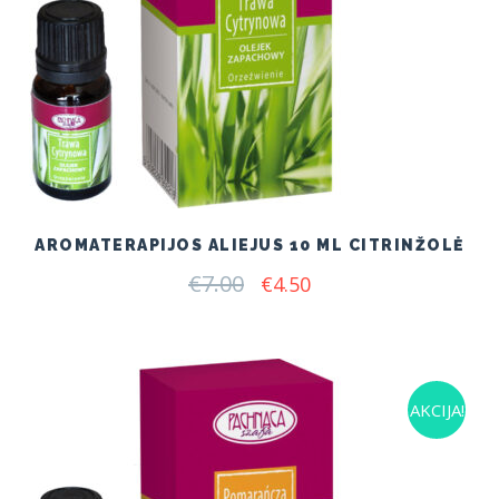
AROMATERAPIJOS ALIEJUS 10 ML CITRINŽOLĖ
€
7.00
Original
Current
€
4.50
price
price
was:
is:
€7.00.
€4.50.
AKCIJA!