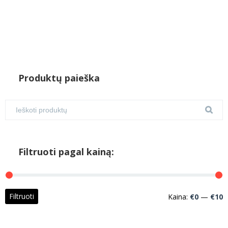
Produktų paieška
Filtruoti pagal kainą:
M
M
Filtruoti
Kaina:
€0
—
€10
k
k