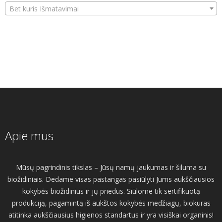
Bet kuris Išmatavimai
Apie mus
Mūsų pagrindinis tikslas – Jūsų namų jaukumas ir šiluma su
biožidiniais. Dedame visas pastangas pasiūlyti Jums aukščiausios
kokybės biožidinius ir jų priedus. Siūlome tik sertifikuotą
produkciją, pagamintą iš aukštos kokybės medžiagų, biokuras
atitinka aukščiausius higienos standartus ir yra visiškai organinis!