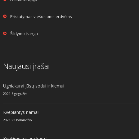
Pristatymas viešosioms erdvėms
Šildymo įranga
Naujausi įrašai
Ugniakurai Jūsų sodui ir kiemui
2021 6 gegužės
Kvepiantys namai!
2021 22 balandžio
Kepkime vasarą kartu!