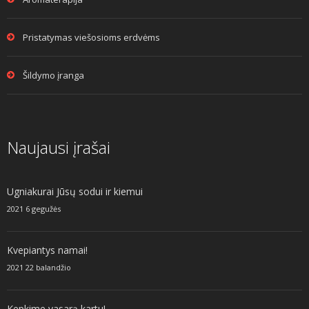
Pristatymas viešosioms erdvėms
Šildymo įranga
Naujausi įrašai
Ugniakurai Jūsų sodui ir kiemui
2021 6 gegužės
Kvepiantys namai!
2021 22 balandžio
Kepkime vasarą kartu!