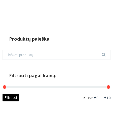
Produktų paieška
Filtruoti pagal kainą:
M
M
Filtruoti
Kaina:
€0
—
€10
k
k