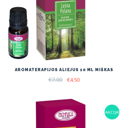
AROMATERAPIJOS ALIEJUS 10 ML MIŠKAS
€
7.00
Original
Current
€
4.50
price
price
was:
is:
€7.00.
€4.50.
AKCIJA!