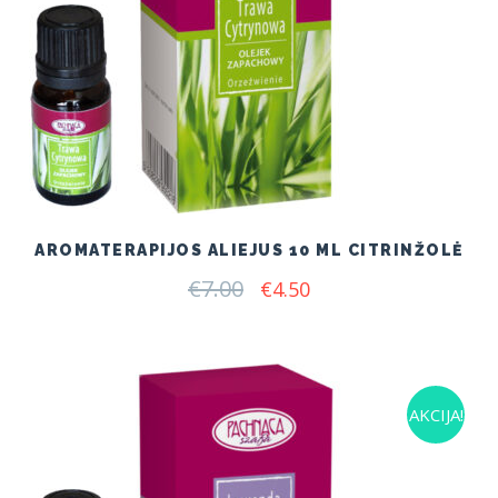
AROMATERAPIJOS ALIEJUS 10 ML CITRINŽOLĖ
€
7.00
Original
Current
€
4.50
price
price
was:
is:
€7.00.
€4.50.
AKCIJA!