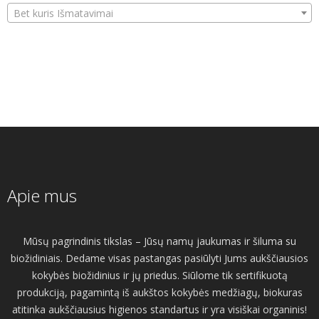
Bet kuris Išmatavimai
Apie mus
Mūsų pagrindinis tikslas – Jūsų namų jaukumas ir šiluma su
biožidiniais. Dedame visas pastangas pasiūlyti Jums aukščiausios
kokybės biožidinius ir jų priedus. Siūlome tik sertifikuotą
produkciją, pagamintą iš aukštos kokybės medžiagų, biokuras
atitinka aukščiausius higienos standartus ir yra visiškai organinis!