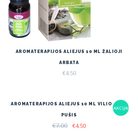
AROMATERAPIJOS ALIEJUS 10 ML ŽALIOJI
ARBATA
€
4.50
AROMATERAPIJOS ALIEJUS 10 ML VILIOJANTI
AKCIJA!
PUŠIS
€
7.00
Original
Current
€
4.50
price
price
was:
is: