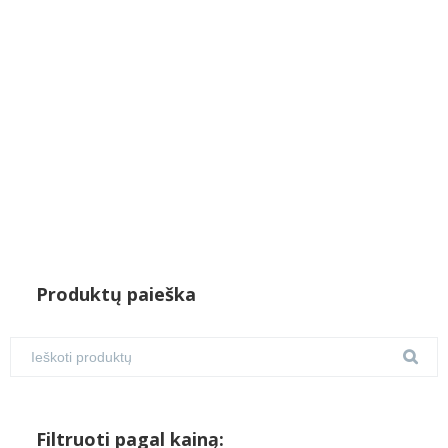
was:
is:
€7.00.
€4.50.
Produktų paieška
Filtruoti pagal kainą: