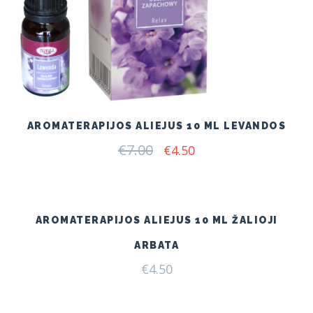
AROMATERAPIJOS ALIEJUS 10 ML LEVANDOS
€
7.00
Original
Current
€
4.50
price
price
was:
is:
€7.00.
€4.50.
AROMATERAPIJOS ALIEJUS 10 ML ŽALIOJI
ARBATA
€
4.50