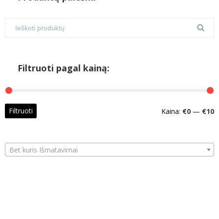
Filtruoti pagal kainą:
M
M
Filtruoti
Kaina:
€0
—
€10
k
k
Bet kuris Išmatavimai