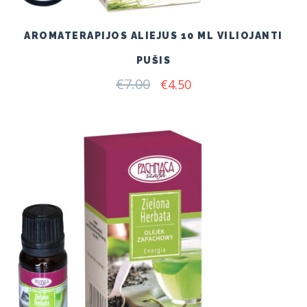
AROMATERAPIJOS ALIEJUS 10 ML VILIOJANTI
PUŠIS
€
7.00
Original
Current
€
4.50
price
price
was:
is:
€7.00.
€4.50.