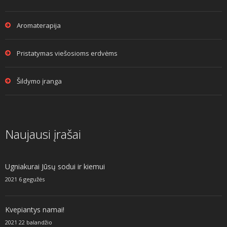
Aromaterapija
Pristatymas viešosioms erdvėms
Šildymo įranga
Naujausi įrašai
Ugniakurai Jūsų sodui ir kiemui
2021 6 gegužės
Kvepiantys namai!
2021 22 balandžio