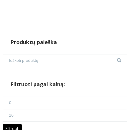
Produktų paieška
Filtruoti pagal kainą:
Min
kaina
Maks
kaina
Filtruoti