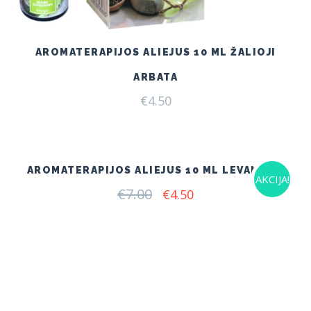
AROMATERAPIJOS ALIEJUS 10 ML ŽALIOJI
ARBATA
€
4.50
AROMATERAPIJOS ALIEJUS 10 ML LEVANDOS
AKCIJA!
€
7.00
Original
Current
€
4.50
price
price
was:
is:
€7.00.
€4.50.