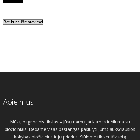
Apie mus
Mūsų pagrindinis tikslas – Jūsų namų jaukumas ir šiluma su
biožidiniais. Dedame visas pastangas pasiūlyti Jums aukščiausios
kokybės biožidinius ir jų priedus. Siūlome tik sertifikuotą