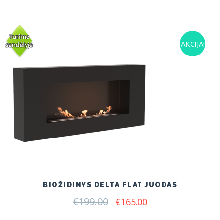
AKCIJA!
BIOŽIDINYS DELTA FLAT JUODAS
€
199.00
Original
Current
€
165.00
price
price
was:
is: