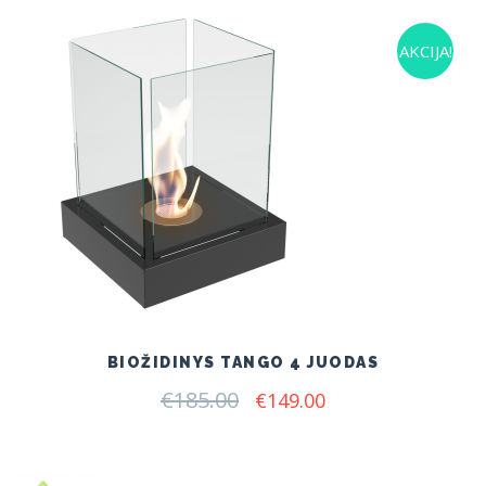
AKCIJA!
BIOŽIDINYS TANGO 4 JUODAS
€
185.00
Original
Current
€
149.00
price
price
was:
is:
€185.00.
€149.00.