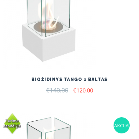
BIOŽIDINYS TANGO 1 BALTAS
€
140.00
Original
Current
€
120.00
price
price
was:
is:
€140.00.
€120.00.
AKCIJA!