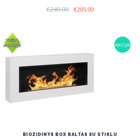
€
249.00
Original
Current
€
205.00
price
price
was:
is:
€249.00.
€205.00.
AKCIJA!
BIOŽIDINYS BOX BALTAS SU STIKLU