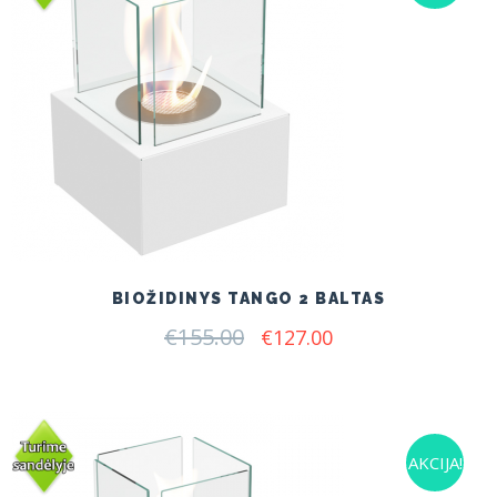
BIOŽIDINYS TANGO 2 BALTAS
€
155.00
Original
Current
€
127.00
price
price
was:
is:
€155.00.
€127.00.
AKCIJA!