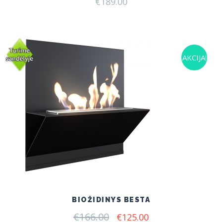
€
189.00
AKCIJA!
BIOŽIDINYS BESTA
€
166.00
Original
Current
€
125.00