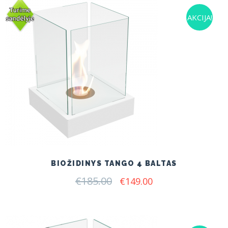
AKCIJA!
BIOŽIDINYS TANGO 4 BALTAS
€
185.00
Original
Current
€
149.00
price
price
was:
is:
€185.00.
€149.00.