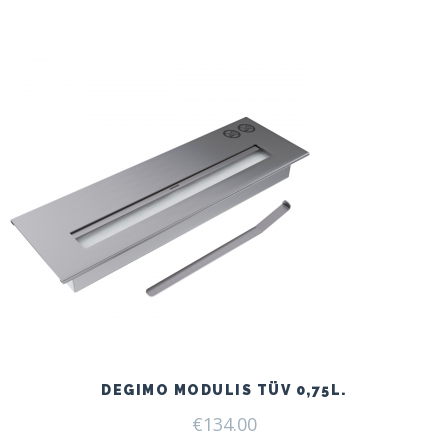
price
price
was:
is:
€166.00.
€125.00.
DEGIMO MODULIS TÜV 0,75L.
€
134.00