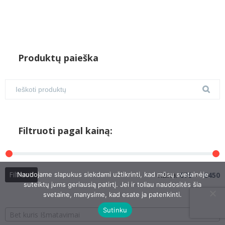
Produktų paieška
Filtruoti pagal kainą:
M
M
Filtruoti
Naudojame slapukus siekdami užtikrinti, kad mūsų svetainėje
Kaina:
€70
—
€450
k
k
suteiktų jums geriausią patirtį. Jei ir toliau naudositės šia
svetaine, manysime, kad esate ja patenkinti.
Sutinku
Bet kuris Išmatavimai