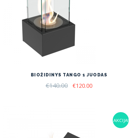
BIOŽIDINYS TANGO 1 JUODAS
€
140.00
Original
Current
€
120.00
price
price
was:
is:
€140.00.
€120.00.
AKCIJA!