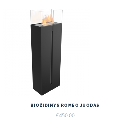
€199.00.
€165.00.
BIOŽIDINYS ROMEO JUODAS
€
450.00