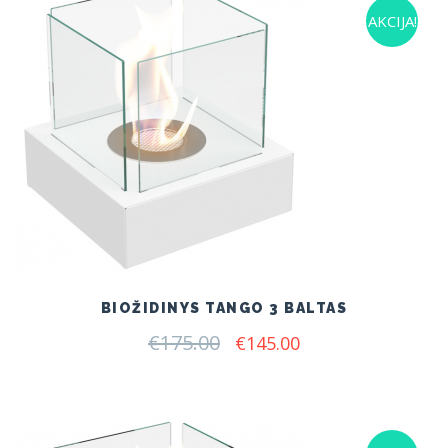
AKCIJA!
BIOŽIDINYS TANGO 3 BALTAS
€
175.00
Original
Current
€
145.00
price
price
was:
is:
€175.00.
€145.00.