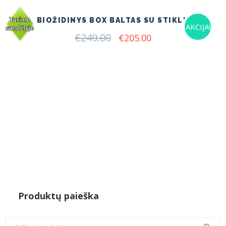
BIOŽIDINYS BOX BALTAS SU STIKLU
AKCIJA!
€
249.00
Original
Current
€
205.00
price
price
was:
is:
€249.00.
€205.00.
Produktų paieška