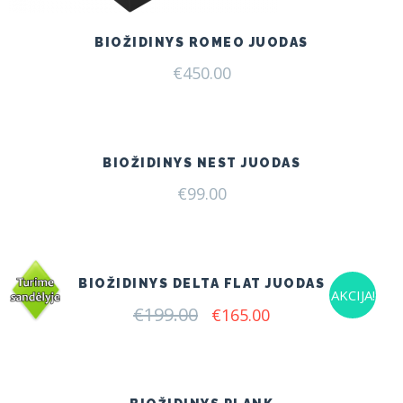
BIOŽIDINYS ROMEO JUODAS
€
450.00
BIOŽIDINYS NEST JUODAS
€
99.00
BIOŽIDINYS DELTA FLAT JUODAS
AKCIJA!
€
199.00
Original
Current
€
165.00
price
price
was:
is:
€199.00.
€165.00.