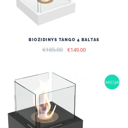
BIOŽIDINYS TANGO 4 BALTAS
€
185.00
Original
Current
€
149.00
price
price
was:
is:
€185.00.
€149.00.
AKCIJA!