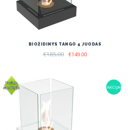
BIOŽIDINYS TANGO 4 JUODAS
€
185.00
Original
Current
€
149.00
price
price
was:
is:
€185.00.
€149.00.
AKCIJA!