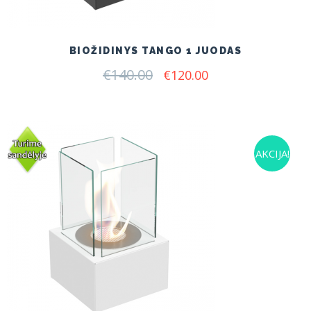
BIOŽIDINYS TANGO 1 JUODAS
€
140.00
Original
Current
€
120.00
price
price
was:
is:
€140.00.
€120.00.
AKCIJA!