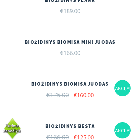
BIOŽIDINYS PLANK
€
189.00
BIOŽIDINYS BIOMISA MINI JUODAS
€
166.00
BIOŽIDINYS BIOMISA JUODAS
AKCIJA!
€
175.00
Original
Current
€
160.00
price
price
was:
is:
€175.00.
€160.00.
BIOŽIDINYS BESTA
AKCIJA!
€
166.00
Original
Current
€
125.00