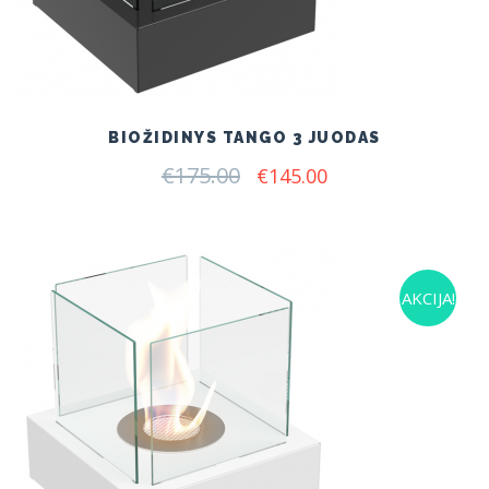
BIOŽIDINYS TANGO 3 JUODAS
€
175.00
Original
Current
€
145.00
price
price
was:
is:
€175.00.
€145.00.
AKCIJA!