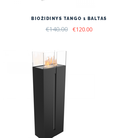
BIOŽIDINYS TANGO 1 BALTAS
€
140.00
Original
Current
€
120.00
price
price
was:
is:
€140.00.
€120.00.