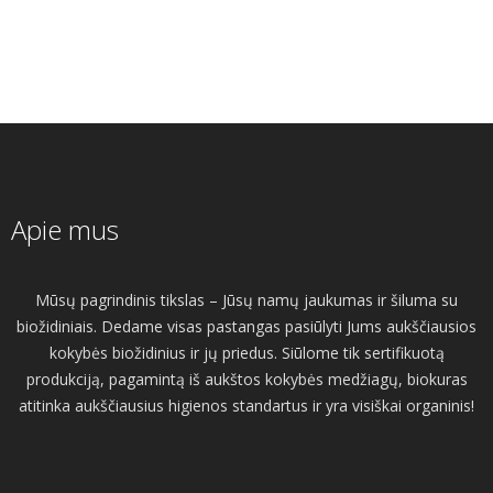
Apie mus
Mūsų pagrindinis tikslas – Jūsų namų jaukumas ir šiluma su
biožidiniais. Dedame visas pastangas pasiūlyti Jums aukščiausios
kokybės biožidinius ir jų priedus. Siūlome tik sertifikuotą
produkciją, pagamintą iš aukštos kokybės medžiagų, biokuras
atitinka aukščiausius higienos standartus ir yra visiškai organinis!