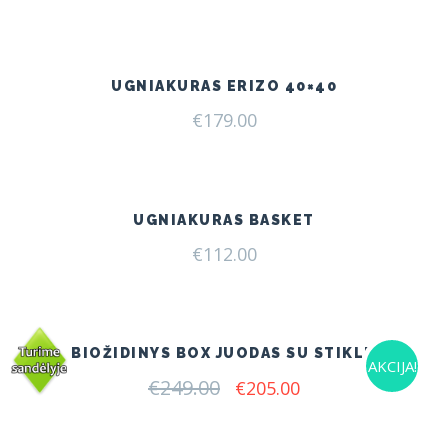
UGNIAKURAS ERIZO 40×40
€
179.00
UGNIAKURAS BASKET
€
112.00
BIOŽIDINYS BOX JUODAS SU STIKLU
AKCIJA!
€
249.00
Original
Current
€
205.00
price
price
was:
is:
€249.00.
€205.00.