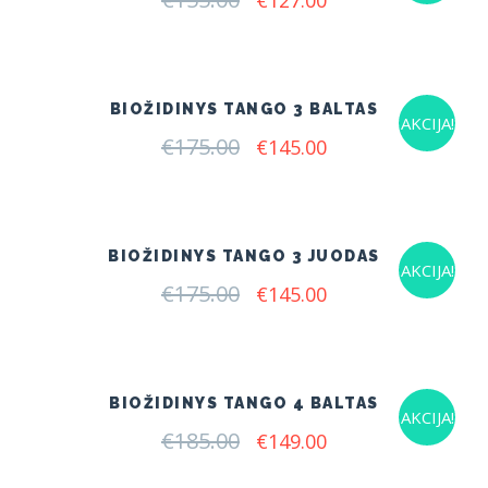
€
127.00
price
price
was:
is:
€155.00.
€127.00.
BIOŽIDINYS TANGO 3 BALTAS
AKCIJA!
€
175.00
Original
Current
€
145.00
price
price
was:
is:
€175.00.
€145.00.
BIOŽIDINYS TANGO 3 JUODAS
AKCIJA!
€
175.00
Original
Current
€
145.00
price
price
was:
is:
€175.00.
€145.00.
BIOŽIDINYS TANGO 4 BALTAS
AKCIJA!
€
185.00
Original
Current
€
149.00
price
price
was:
is: