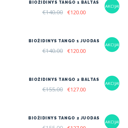
BIOŽIDINYS TANGO 1 BALTAS
AKCIJA!
€
140.00
Original
Current
€
120.00
price
price
was:
is:
€140.00.
€120.00.
BIOŽIDINYS TANGO 1 JUODAS
AKCIJA!
€
140.00
Original
Current
€
120.00
price
price
was:
is:
€140.00.
€120.00.
BIOŽIDINYS TANGO 2 BALTAS
AKCIJA!
€
155.00
Original
Current
€
127.00
price
price
was:
is:
€155.00.
€127.00.
BIOŽIDINYS TANGO 2 JUODAS
AKCIJA!
€
155.00
Original
Current