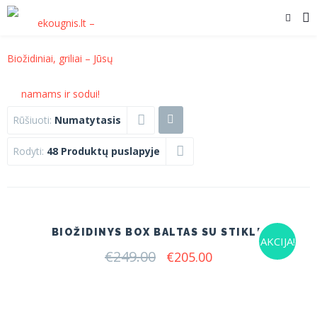
Rūšiuoti:
Numatytasis
Rodyti:
48 Produktų puslapyje
BIOŽIDINYS BOX BALTAS SU STIKLU
AKCIJA!
€
249.00
Original
Current
€
205.00
price
price
was:
is:
€249.00.
€205.00.