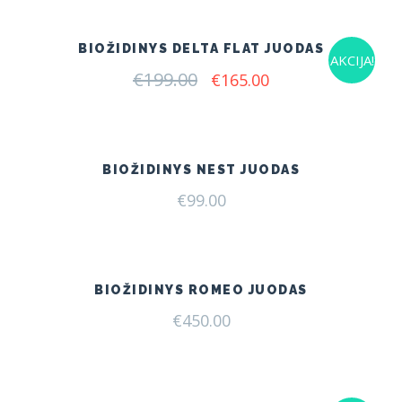
BIOŽIDINYS DELTA FLAT JUODAS
AKCIJA!
€
199.00
Original
Current
€
165.00
price
price
was:
is:
€199.00.
€165.00.
BIOŽIDINYS NEST JUODAS
€
99.00
BIOŽIDINYS ROMEO JUODAS
€
450.00