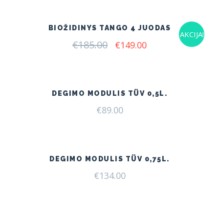
€185.00.
€149.00.
BIOŽIDINYS TANGO 4 JUODAS
AKCIJA!
€
185.00
Original
Current
€
149.00
price
price
was:
is:
€185.00.
€149.00.
DEGIMO MODULIS TÜV 0,5L.
€
89.00
DEGIMO MODULIS TÜV 0,75L.
€
134.00