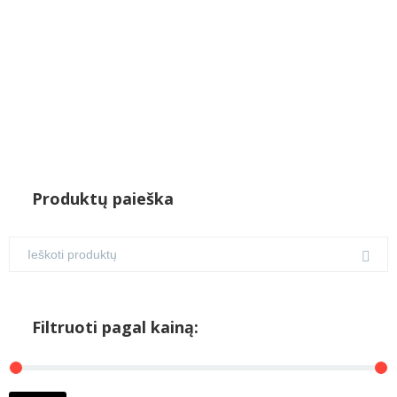
Produktų paieška
Filtruoti pagal kainą:
M
M