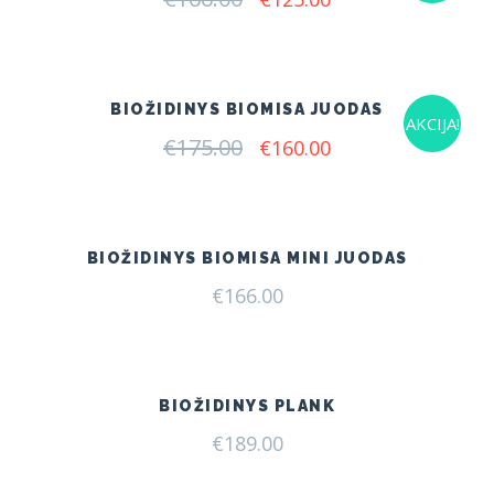
price
price
was:
is:
€166.00.
€125.00.
BIOŽIDINYS BIOMISA JUODAS
AKCIJA!
€
175.00
Original
Current
€
160.00
price
price
was:
is:
€175.00.
€160.00.
BIOŽIDINYS BIOMISA MINI JUODAS
€
166.00
BIOŽIDINYS PLANK
€
189.00