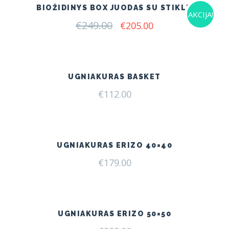
BIOŽIDINYS BOX JUODAS SU STIKLU
AKCIJA!
€
249.00
Original
Current
€
205.00
price
price
was:
is:
€249.00.
€205.00.
UGNIAKURAS BASKET
€
112.00
UGNIAKURAS ERIZO 40×40
€
179.00
UGNIAKURAS ERIZO 50×50