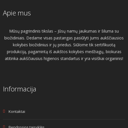
Apie mus
Mūsų pagrindinis tikslas – Jūsų namų jaukumas ir šiluma su
biožidiniais. Dedame visas pastangas pasiūlyti Jums aukščiausios
kokybės biožidinius ir jų priedus. Siūlome tik sertifikuotą
produkciją, pagamintą iš aukštos kokybės medžiagų, biokuras
atitinka aukščiausius higienos standartus ir yra visiškai organinis!
Informacija
Kontaktai
Bendrosios taisyklės