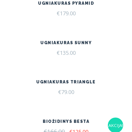
UGNIAKURAS PYRAMID
€
179.00
UGNIAKURAS SUNNY
€
135.00
UGNIAKURAS TRIANGLE
€
79.00
BIOŽIDINYS BESTA
AKCIJA!
€
166.00
Original
Current
€
125.00