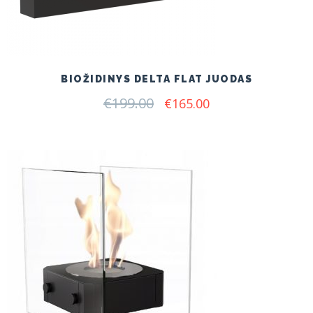
BIOŽIDINYS DELTA FLAT JUODAS
€
199.00
Original
Current
€
165.00
price
price
was:
is:
€199.00.
€165.00.