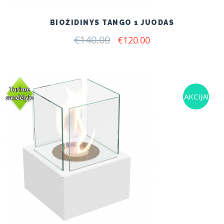
BIOŽIDINYS TANGO 1 JUODAS
€
140.00
Original
Current
€
120.00
price
price
was:
is:
€140.00.
€120.00.
AKCIJA!