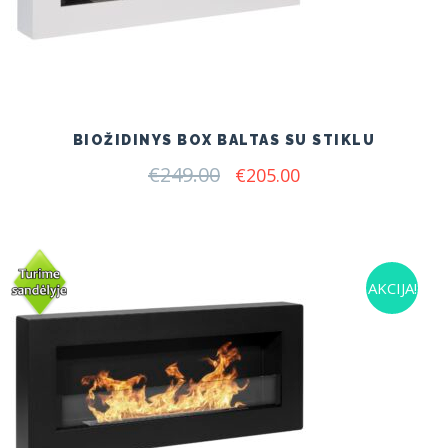
BIOŽIDINYS BOX BALTAS SU STIKLU
€
249.00
Original
Current
€
205.00
price
price
was:
is:
€249.00.
€205.00.
AKCIJA!