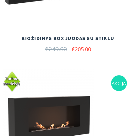
BIOŽIDINYS BOX JUODAS SU STIKLU
€
249.00
Original
Current
€
205.00
price
price
was:
is:
€249.00.
€205.00.
AKCIJA!