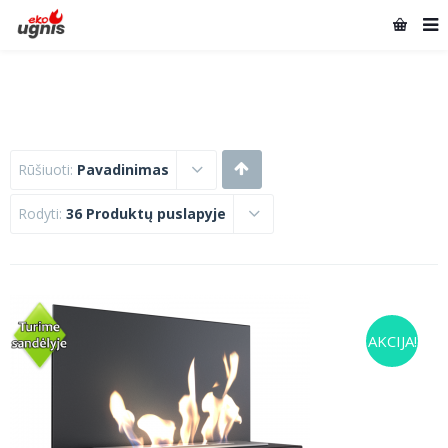
Rūšiuoti:
Pavadinimas
Rodyti:
36 Produktų puslapyje
AKCIJA!