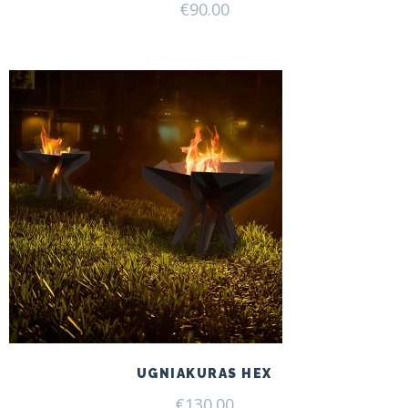
€
90.00
UGNIAKURAS HEX
€
130.00