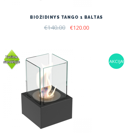
BIOŽIDINYS TANGO 1 BALTAS
€
140.00
Original
Current
€
120.00
price
price
was:
is:
€140.00.
€120.00.
AKCIJA!