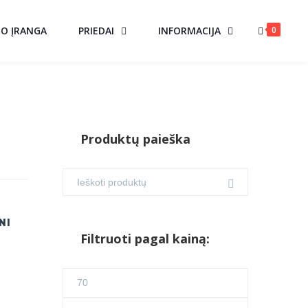
0
MO ĮRANGA
PRIEDAI
INFORMACIJA
Produktų paieška
NI
Filtruoti pagal kainą:
Min
kaina
Maks