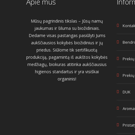
Apie mus
Infor
Mūsų pagrindinis tikslas – Jūsų namų
Kontak
jaukumas ir šiluma su biožidiniais.
Dedame visas pastangas pasiūlyti Jums
Bendro
aukščiausios kokybės biožidinius ir jų
priedus. Siūlome tik sertifikuotą
produkciją, pagamintą iš aukštos kokybės
Prekių
medžiagų, biokuras atitinka aukščiausius
higienos standartus ir yra visiškai
Prekių
organinis!
DUK
Aromat
Prista