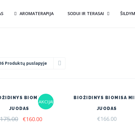
AS
AROMATERAPIJA
SODUI IR TERASAI
ŠILDY
36 Produktų puslapyje
OŽIDINYS BIOMISA
BIOŽIDINYS BIOMISA MI
AKCIJA!
JUODAS
JUODAS
175.00
Original
Current
€
166.00
€
160.00
price
price
was:
is: