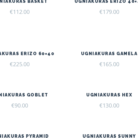
NIAKURAS BASKET
UGNIAKURAS ERIZO 40×
€
112.00
€
179.00
AKURAS ERIZO 60×40
UGNIAKURAS GAMELA
€
225.00
€
165.00
NIAKURAS GOBLET
UGNIAKURAS HEX
€
90.00
€
130.00
NIAKURAS PYRAMID
UGNIAKURAS SUNNY