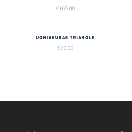
€
165.00
UGNIAKURAS TRIANGLE
€
79.00