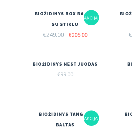
BIOŽIDINYS BOX BALTAS
BIOŽ
AKCIJA!
SU STIKLU
€
249.00
Original
Current
€
€
205.00
price
price
was:
is:
€249.00.
€205.00.
BIOŽIDINYS NEST JUODAS
B
€
99.00
BIOŽIDINYS TANGO 1
BI
AKCIJA!
BALTAS