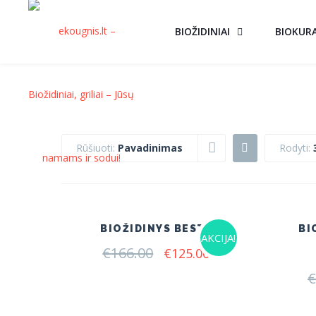
BIOŽIDINIAI
BIOKUR
Rūšiuoti:
Pavadinimas
Rodyti:
BIOŽIDINYS BESTA
BI
AKCIJA!
€
166.00
Original
Current
€
125.00
price
price
€
was:
is:
€166.00.
€125.00.