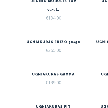
DEGIMO MODULIS TÜV
UG
0,75L.
€
134.00
UGNIAKURAS ERIZO 50×50
UGNI
€
255.00
UGNIAKURAS GAMMA
UG
€
139.00
UGNIAKURAS PIT
UG