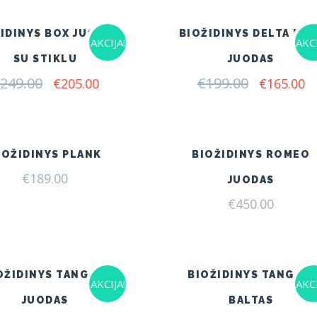
€175.00.
€160.00.
IDINYS BOX JUODAS
BIOŽIDINYS DELTA FLA
AKCIJA!
AKCI
SU STIKLU
JUODAS
249.00
Original
Current
€
199.00
Original
C
€
205.00
€
165.00
price
price
price
pr
was:
is:
was:
is:
€249.00.
€205.00.
€199.00.
€1
IOŽIDINYS PLANK
BIOŽIDINYS ROMEO
€
189.00
JUODAS
€
450.00
OŽIDINYS TANGO 1
BIOŽIDINYS TANGO 2
AKCIJA!
AKCI
JUODAS
BALTAS