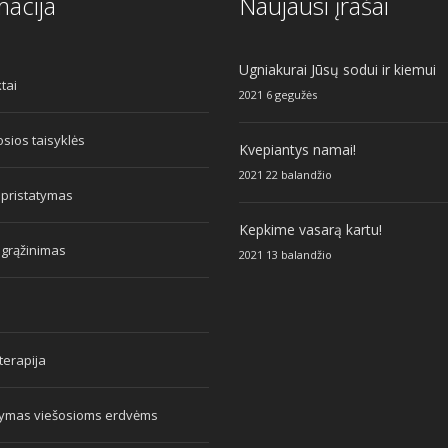
macija
Naujausi įrašai
Ugniakurai Jūsų sodui ir kiemui
tai
2021 6 gegužės
sios taisyklės
Kvepiantys namai!
2021 22 balandžio
 pristatymas
Kepkime vasarą kartu!
 grąžinimas
2021 13 balandžio
erapija
tymas viešosioms erdvėms