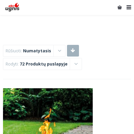
Rūšiuoti:
Numatytasis
Rodyti:
72 Produktų puslapyje