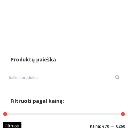
Produktų paieška
Filtruoti pagal kainą:
M
M
Filtruoti
Kaina:
€70
—
€260