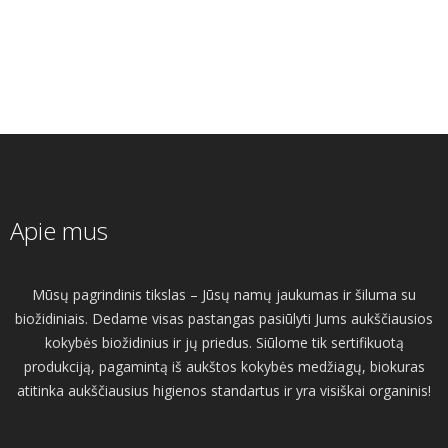
Apie mus
Mūsų pagrindinis tikslas – Jūsų namų jaukumas ir šiluma su
biožidiniais. Dedame visas pastangas pasiūlyti Jums aukščiausios
kokybės biožidinius ir jų priedus. Siūlome tik sertifikuotą
produkciją, pagamintą iš aukštos kokybės medžiagų, biokuras
atitinka aukščiausius higienos standartus ir yra visiškai organinis!