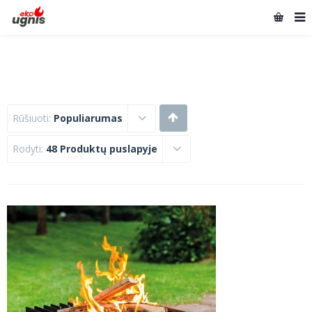
Rūšiuoti:
Populiarumas
Rodyti:
48 Produktų puslapyje