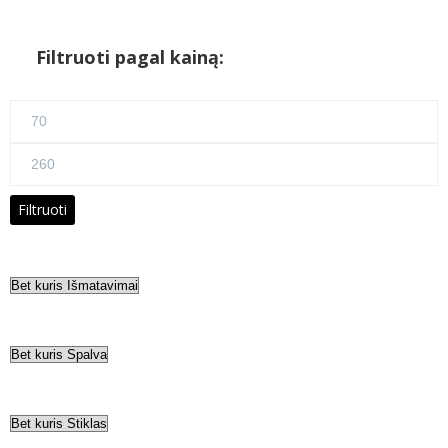
Filtruoti pagal kainą:
Min
kaina
Maks
kaina
Filtruoti