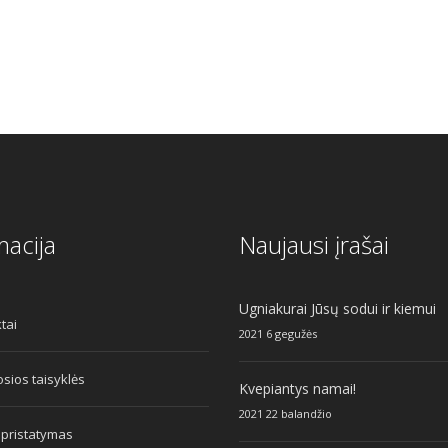
macija
Naujausi įrašai
Ugniakurai Jūsų sodui ir kiemui
tai
2021 6 gegužės
sios taisyklės
Kvepiantys namai!
2021 22 balandžio
 pristatymas