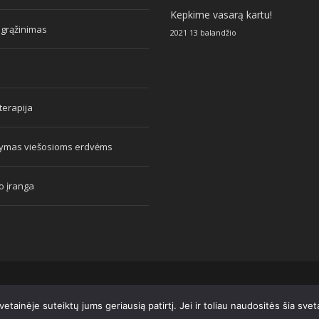
Kepkime vasarą kartu!
 grąžinimas
2021 13 balandžio
erapija
tymas viešosioms erdvėms
o įranga
tainėje suteiktų jums geriausią patirtį. Jei ir toliau naudositės šia sve