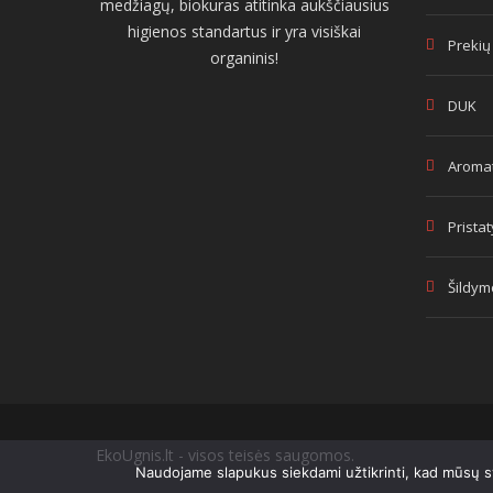
medžiagų, biokuras atitinka aukščiausius
higienos standartus ir yra visiškai
Prekių
organinis!
DUK
Aromat
Prista
Šildym
EkoUgnis.lt - visos teisės saugomos.
Naudojame slapukus siekdami užtikrinti, kad mūsų sve