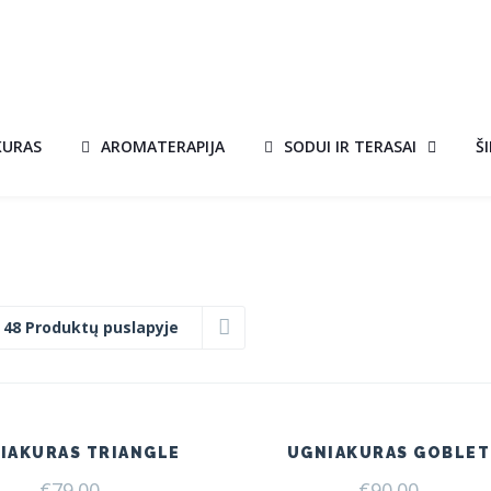
KURAS
AROMATERAPIJA
SODUI IR TERASAI
Š
:
48 Produktų puslapyje
IAKURAS TRIANGLE
UGNIAKURAS GOBLET
€
79.00
€
90.00