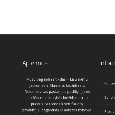
Apie mus
Infor
Mūsų pagrindinis tikslas – Jūsų namų
Kontak
jaukumas ir šiluma su biožidiniais.
Dedame visas pastangas pasiūlyti Jums
Bendro
aukščiausios kokybės biožidinius ir jų
priedus. Siūlome tik sertifikuotą
produkciją, pagamintą iš aukštos kokybės
Prekių