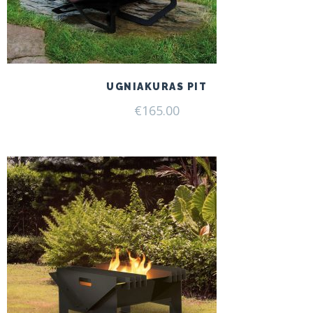
UGNIAKURAS PIT
€
165.00