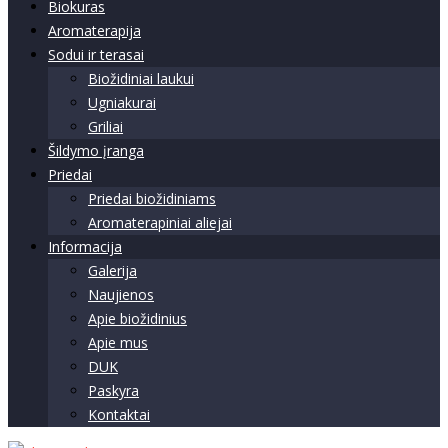
Biokuras
Aromaterapija
Sodui ir terasai
Biožidiniai laukui
Ugniakurai
Griliai
Šildymo įranga
Priedai
Priedai biožidiniams
Aromaterapiniai aliejai
Informacija
Galerija
Naujienos
Apie biožidinius
Apie mus
DUK
Paskyra
Kontaktai