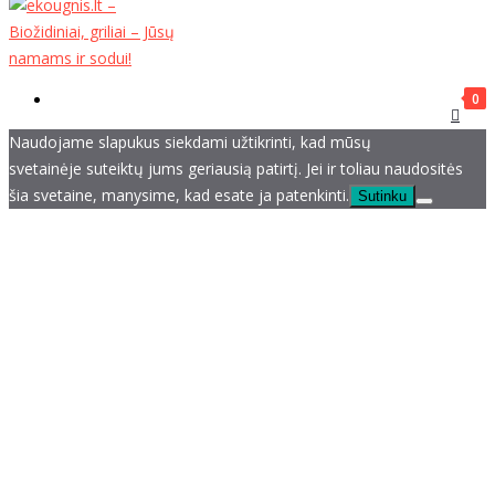
0
item
Naudojame slapukus siekdami užtikrinti, kad mūsų
svetainėje suteiktų jums geriausią patirtį. Jei ir toliau naudositės
šia svetaine, manysime, kad esate ja patenkinti.
Sutinku