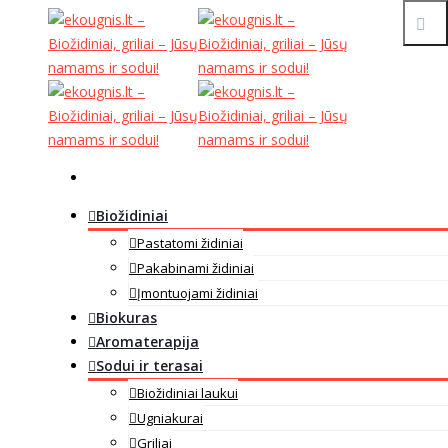
Biožidiniai
Pastatomi židiniai
Pakabinami židiniai
Įmontuojami židiniai
Biokuras
Aromaterapija
Sodui ir terasai
Biožidiniai laukui
Ugniakurai
Griliai