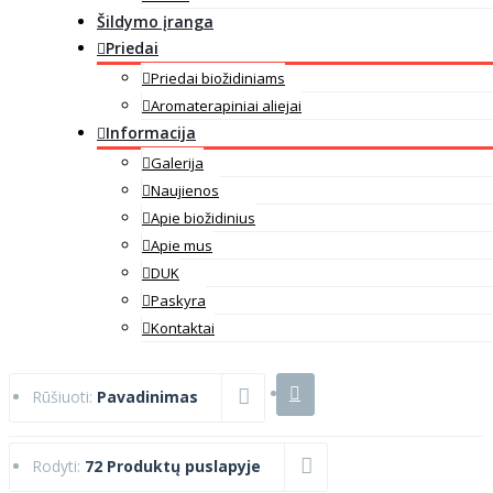
Šildymo įranga
Priedai
Priedai biožidiniams
Aromaterapiniai aliejai
Informacija
Galerija
Naujienos
Apie biožidinius
Apie mus
DUK
Paskyra
Kontaktai
Rūšiuoti:
Pavadinimas
Rodyti:
72 Produktų puslapyje