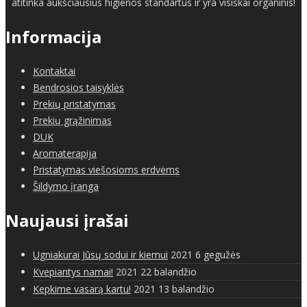
atitinka aukščiausius higienos standartus ir yra visiškai organinis!
Informacija
Kontaktai
Bendrosios taisyklės
Prekių pristatymas
Prekių grąžinimas
DUK
Aromaterapija
Pristatymas viešosioms erdvėms
Šildymo įranga
Naujausi įrašai
Ugniakurai Jūsų sodui ir kiemui
2021 6 gegužės
Kvepiantys namai!
2021 22 balandžio
Kepkime vasarą kartu!
2021 13 balandžio