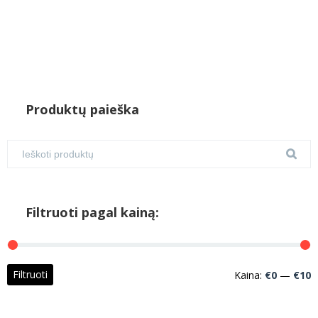
Produktų paieška
Filtruoti pagal kainą:
M
M
Filtruoti
Kaina:
€0
—
€10
k
k