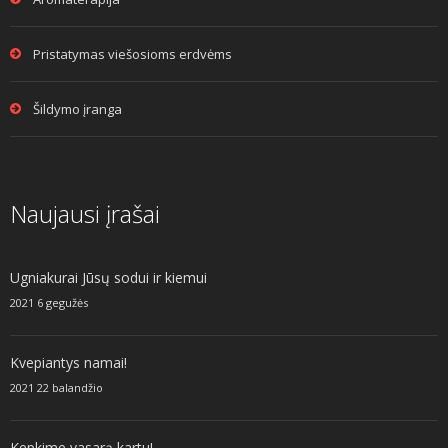
Pristatymas viešosioms erdvėms
Šildymo įranga
Naujausi įrašai
Ugniakurai Jūsų sodui ir kiemui
2021 6 gegužės
Kvepiantys namai!
2021 22 balandžio
Kepkime vasarą kartu!