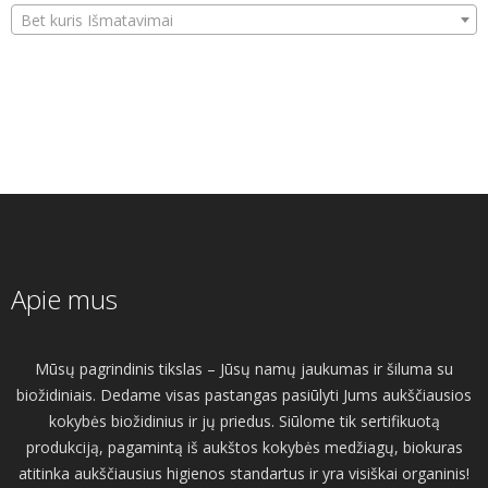
Bet kuris Išmatavimai
Apie mus
Mūsų pagrindinis tikslas – Jūsų namų jaukumas ir šiluma su
biožidiniais. Dedame visas pastangas pasiūlyti Jums aukščiausios
kokybės biožidinius ir jų priedus. Siūlome tik sertifikuotą
produkciją, pagamintą iš aukštos kokybės medžiagų, biokuras
atitinka aukščiausius higienos standartus ir yra visiškai organinis!