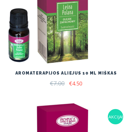
AROMATERAPIJOS ALIEJUS 10 ML MIŠKAS
€
7.00
Original
Current
€
4.50
price
price
was:
is:
€7.00.
€4.50.
AKCIJA!