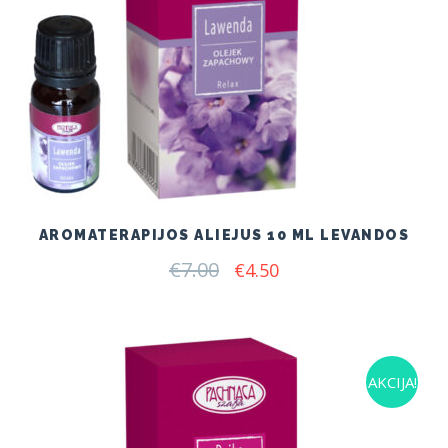
AROMATERAPIJOS ALIEJUS 10 ML LEVANDOS
€
7.00
Original
Current
€
4.50
price
price
was:
is:
€7.00.
€4.50.
AKCIJA!