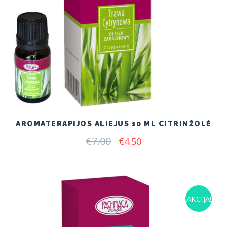
AROMATERAPIJOS ALIEJUS 10 ML CITRINŽOLĖ
€
7.00
Original
Current
€
4.50
price
price
was:
is:
€7.00.
€4.50.
AKCIJA!