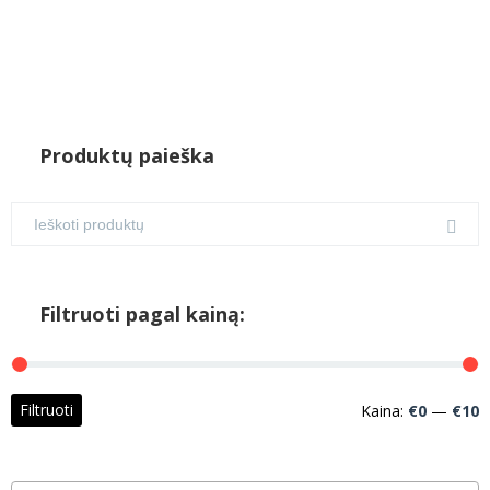
Produktų paieška
Filtruoti pagal kainą:
M
M
Filtruoti
Kaina:
€0
—
€10
k
k