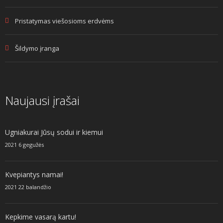
Pristatymas viešosioms erdvėms
Šildymo įranga
Naujausi įrašai
Ugniakurai Jūsų sodui ir kiemui
2021 6 gegužės
Kvepiantys namai!
2021 22 balandžio
Kepkime vasarą kartu!