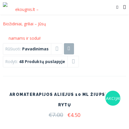
Rūšiuoti:
Pavadinimas
Rodyti:
48 Produktų puslapyje
AROMATERAPIJOS ALIEJUS 10 ML ŽIUPSNELIS
AKCIJA!
RYTŲ
€
7.00
Original
Current
€
4.50
price
price
was:
is: