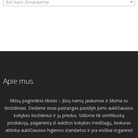
Bet kuris Išmatavimai
Apie mus
Mūsų pagrindinis tikslas – Jūsų namų jaukumas ir šiluma su
biožidiniais. Dedame visas pastangas pasiūlyti Jums aukščiausios
kokybės biožidinius ir jų priedus. Siūlome tik sertifikuotą
produkciją, pagamintą iš aukštos kokybės medžiagų, biokuras
atitinka aukščiausius higienos standartus ir yra visiškai organinis!