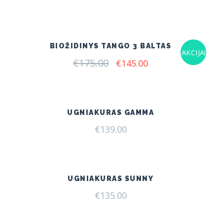
price
price
was:
is:
€175.00.
€145.00.
BIOŽIDINYS TANGO 3 BALTAS
AKCIJA!
€
175.00
Original
Current
€
145.00
price
price
was:
is:
€175.00.
€145.00.
UGNIAKURAS GAMMA
€
139.00
UGNIAKURAS SUNNY
€
135.00