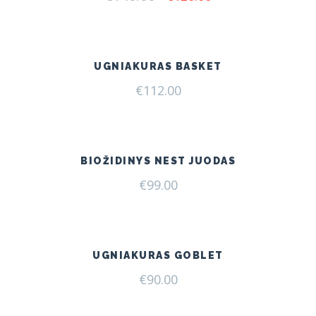
price
price
was:
is:
€140.00.
€120.00.
UGNIAKURAS BASKET
€
112.00
BIOŽIDINYS NEST JUODAS
€
99.00
UGNIAKURAS GOBLET
€
90.00