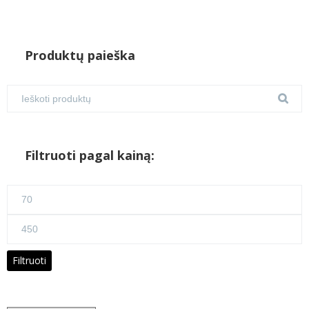
Produktų paieška
Filtruoti pagal kainą:
Min
kaina
Maks
kaina
Filtruoti