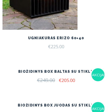
UGNIAKURAS ERIZO 60×40
€
225.00
BIOŽIDINYS BOX BALTAS SU STIKLU
AKCIJA!
€
249.00
Original
Current
€
205.00
price
price
was:
is:
€249.00.
€205.00.
BIOŽIDINYS BOX JUODAS SU STIKLU
AKCIJA!