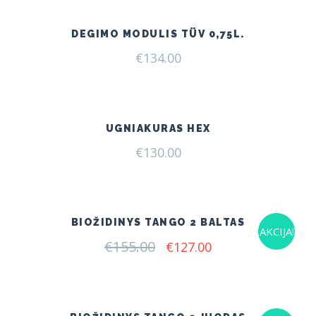
DEGIMO MODULIS TÜV 0,75L.
€
134.00
UGNIAKURAS HEX
€
130.00
BIOŽIDINYS TANGO 2 BALTAS
AKCIJA!
€
155.00
Original
Current
€
127.00
price
price
was:
is:
€155.00.
€127.00.