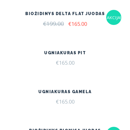
BIOŽIDINYS DELTA FLAT JUODAS
AKCIJA!
€
199.00
Original
Current
€
165.00
price
price
was:
is:
€199.00.
€165.00.
UGNIAKURAS PIT
€
165.00
UGNIAKURAS GAMELA
€
165.00