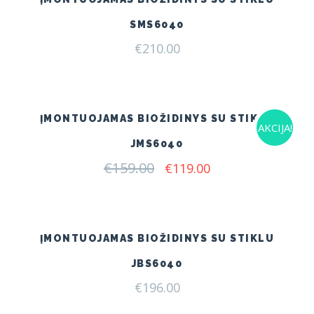
SMS6040
€
210.00
ĮMONTUOJAMAS BIOŽIDINYS SU STIKLU
AKCIJA!
JMS6040
€
159.00
Original
Current
€
119.00
price
price
was:
is:
€159.00.
€119.00.
ĮMONTUOJAMAS BIOŽIDINYS SU STIKLU
JBS6040
€
196.00