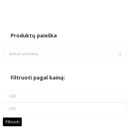
Produktų paieška
Filtruoti pagal kainą:
Min
kaina
Maks
kaina
Filtruoti