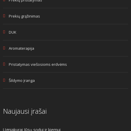
Prekių grąžinimas
DUK
Aromaterapija
Pristatymas viešosioms erdvėms
Šildymo įranga
Naujausi įrašai
Ugniakurai Jūsų sodui ir kiemui