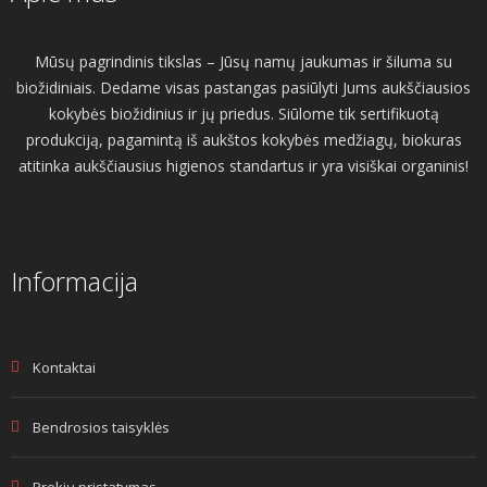
Mūsų pagrindinis tikslas – Jūsų namų jaukumas ir šiluma su
biožidiniais. Dedame visas pastangas pasiūlyti Jums aukščiausios
kokybės biožidinius ir jų priedus. Siūlome tik sertifikuotą
produkciją, pagamintą iš aukštos kokybės medžiagų, biokuras
atitinka aukščiausius higienos standartus ir yra visiškai organinis!
Informacija
Kontaktai
Bendrosios taisyklės
Prekių pristatymas