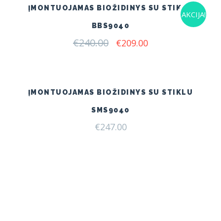
ĮMONTUOJAMAS BIOŽIDINYS SU STIKLU
AKCIJA!
BBS9040
€
240.00
Original
Current
€
209.00
price
price
was:
is:
€240.00.
€209.00.
ĮMONTUOJAMAS BIOŽIDINYS SU STIKLU
SMS9040
€
247.00