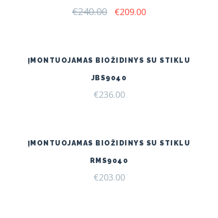
€
240.00
Original
Current
€
209.00
price
price
was:
is:
€240.00.
€209.00.
ĮMONTUOJAMAS BIOŽIDINYS SU STIKLU
JBS9040
€
236.00
ĮMONTUOJAMAS BIOŽIDINYS SU STIKLU
RMS9040
€
203.00