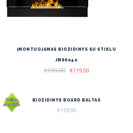
ĮMONTUOJAMAS BIOŽIDINYS SU STIKLU
JMS6040
€
159.00
Original
Current
€
119.00
price
price
was:
is:
€159.00.
€119.00.
BIOŽIDINYS BOARD BALTAS
€
159.00