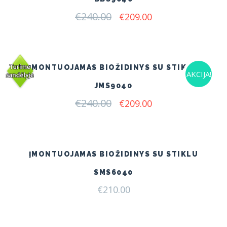
€
240.00
Original
Current
€
209.00
price
price
was:
is:
€240.00.
€209.00.
ĮMONTUOJAMAS BIOŽIDINYS SU STIKLU
AKCIJA!
JMS9040
€
240.00
Original
Current
€
209.00
price
price
was:
is:
€240.00.
€209.00.
ĮMONTUOJAMAS BIOŽIDINYS SU STIKLU
SMS6040
€
210.00