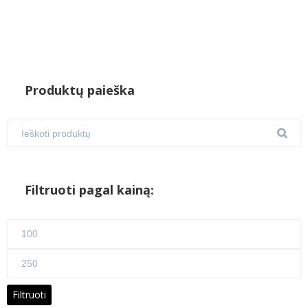
Produktų paieška
Filtruoti pagal kainą:
Min
kaina
Maks
kaina
Filtruoti