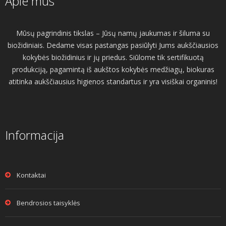
Apie mus
Mūsų pagrindinis tikslas – Jūsų namų jaukumas ir šiluma su
biožidiniais. Dedame visas pastangas pasiūlyti Jums aukščiausios
kokybės biožidinius ir jų priedus. Siūlome tik sertifikuotą
produkciją, pagamintą iš aukštos kokybės medžiagų, biokuras
atitinka aukščiausius higienos standartus ir yra visiškai organinis!
Informacija
Kontaktai
Bendrosios taisyklės